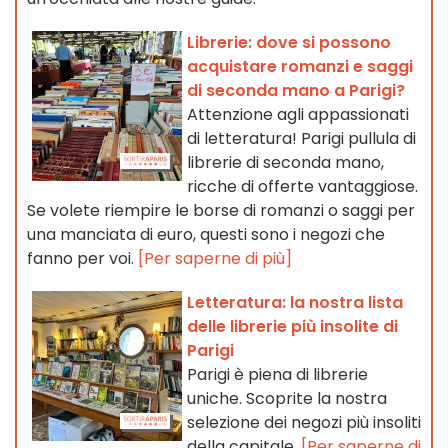
Librerie: dove si possono
acquistare romanzi e saggi
di seconda mano a Parigi?
Attenzione agli appassionati
di letteratura! Parigi pullula di
librerie di seconda mano,
ricche di offerte vantaggiose.
Se volete riempire le borse di romanzi o saggi per
una manciata di euro, questi sono i negozi che
fanno per voi.
[Per saperne di più]
Letteratura: la nostra lista
delle librerie più insolite di
Parigi
Parigi è piena di librerie
uniche. Scoprite la nostra
selezione dei negozi più insoliti
della capitale.
[Per saperne di