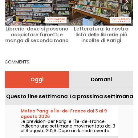
Librerie: dove si possono
Letteratura: la nostra
L
acquistare fumetti e
lista delle librerie più
manga di seconda mano
insolite di Parigi
s
a Parigi?
COMMENTS
Oggi
Domani
Questo fine settimana
La prossima settimana
Meteo Parigi e Île-de-France dal 3 al 9
agosto 2026
Le previsioni per Parigi e l’Île-de-France
indicano una settimana movimentata dal 3
al 9 agosto 2026. Dopo un lunedì rovente
segnato dal rischio di temporali, le