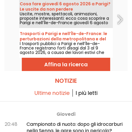
temperature scenderanno
Cosa fare giovedì 6 agosto 2026 a Parigi?
progressivamente prima di tornare a fare sul
Le uscite da non perdere
serio con tempo più caldo e soleggiato nel
Uscite, mostre, spettacoli, animazioni,
corso del week-end.
proposte interessanti: ecco cosa scoprire a
Parigi e nell’Île-de-France giovedì 6 agosto
2026.
Trasporti a Parigi e nell’Île-de-France: le
perturbazioni della metropolitana e del
I trasporti pubblici a Parigi e nell’Île-de-
RER dal 3 al 9 agosto 2026
France registrano forti disagi dal 3 al 9
agosto 2026, a causa dei lavori estivi che
pesano particolarmente su alcune linee,
secondo RATP e SNCF.
Affina la ricerca
NOTIZIE
Ultime notizie
I più letti
Giovedì
20:48
Campionato di nuoto: dopo gli idrocarburi
nella Senna, le gare sono in pericolo?