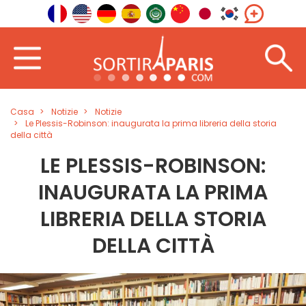
Casa
Notizie
Notizie
Le Plessis-Robinson: inaugurata la prima libreria della storia
della città
LE PLESSIS-ROBINSON:
INAUGURATA LA PRIMA
LIBRERIA DELLA STORIA
DELLA CITTÀ