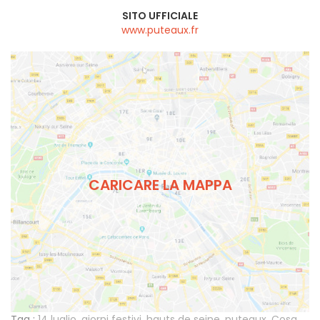
SITO UFFICIALE
www.puteaux.fr
CARICARE LA MAPPA
Tag :
14 luglio
,
giorni festivi
,
hauts de seine
,
puteaux
,
Cosa