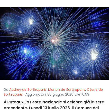
Da
Audrey de Sortiraparis
,
Manon de Sortiraparis
,
Cécile de
Sortiraparis
· Aggiornato il 30 giugno 2026 alle 16:59
À Puteaux, la Festa Nazionale si celebra già la sera
precedente. Lunedì 13 luglio 2026, il Comune dei