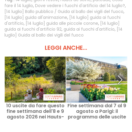
fare il 14 luglio
,
Dove vedere i fuochi d'artificio del 14 luglio?
,
[14 luglio] Ballo pubblico / Guida al ballo dei vigili del fuoco
,
[14 luglio] guida all'animazione
,
[14 luglio] guida ai fuochi
d'artificio
,
[14 luglio] guida alle piccole corone
,
[14 luglio]
guida ai fuochi d'artificio 92
,
guida ai fuochi d'artificio
,
[14
luglio] Guida al ballo dei vigili del fuoco
LEGGI ANCHE...
10 uscite da fare questo
Fine settimana dal 7 al 9
L
fine settimana dell'8 e 9
agosto a Parigi: il
l
agosto 2026 nei Hauts-
programma delle uscite
de-Seine (92)
da non perdere