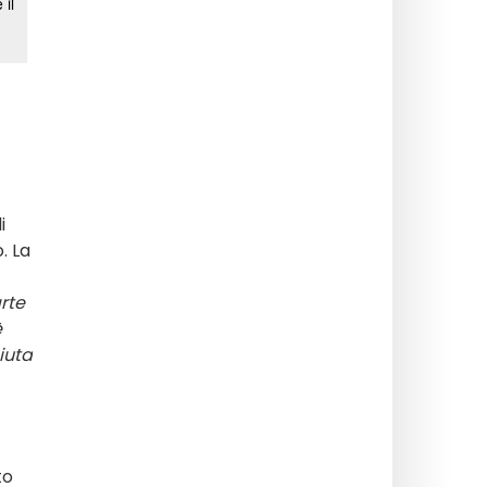
i
. La
arte
è
iuta
to