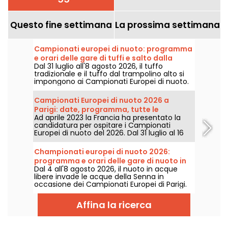
Questo fine settimana
La prossima settimana
Campionati europei di nuoto: programma
e orari delle gare di tuffi e salto dalla
Dal 31 luglio all'8 agosto 2026, il tuffo
piattaforma
tradizionale e il tuffo dal trampolino alto si
impongono ai Campionati Europei di nuoto.
Tra la piscina olimpica di Saint-Denis e lo
scenario naturale della Senna, i migliori
Campionati Europei di nuoto 2026 a
tuffatori del continente si lanceranno in
Parigi: date, programma, tutte le
acrobazie mozzafiato.
Ad aprile 2023 la Francia ha presentato la
informazioni sulla competizione
candidatura per ospitare i Campionati
Europei di nuoto del 2026. Dal 31 luglio al 16
agosto, il Centro Acquatico Olimpico vi
aspetta per sostenere i nostri nuotatori.
Championati europei di nuoto 2026:
Ecco tutte le informazioni da conoscere
programma e orari delle gare di nuoto in
sulla competizione e sulle prove!
Dal 4 all'8 agosto 2026, il nuoto in acque
acque libere
libere invade le acque della Senna in
occasione dei Campionati Europei di Parigi.
Tra i 5 km, i 10 km e la staffetta mista, i
migliori maratoneti acquatici si sfideranno in
Affina la ricerca
uno scenario naturale leggendario.