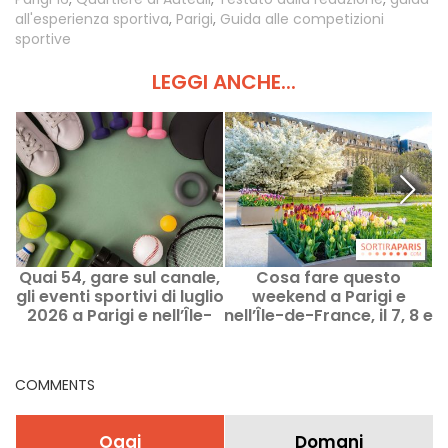
all'esperienza sportiva
,
Parigi
,
Guida alle competizioni
sportive
LEGGI ANCHE...
Quai 54, gare sul canale,
Cosa fare questo
gli eventi sportivi di luglio
weekend a Parigi e
2026 a Parigi e nell’Île-
nell’Île-de-France, il 7, 8 e
de-France
9 agosto 2026
u
COMMENTS
Oggi
Domani