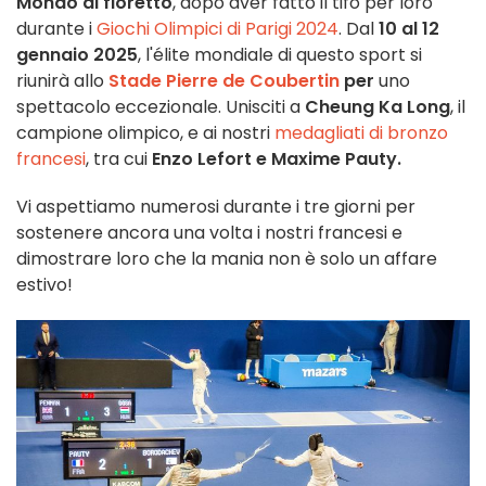
Mondo di fioretto
, dopo aver fatto il tifo per loro
durante i
Giochi Olimpici di Parigi 2024
. Dal
10 al 12
gennaio 2025
, l'élite mondiale di questo sport si
riunirà allo
Stade Pierre de Coubertin
per
uno
spettacolo eccezionale. Unisciti a
Cheung Ka Long
, il
campione olimpico, e ai nostri
medagliati di bronzo
francesi
, tra cui
Enzo Lefort e Maxime Pauty.
Vi aspettiamo numerosi durante i tre giorni per
sostenere ancora una volta i nostri francesi e
dimostrare loro che la mania non è solo un affare
estivo!