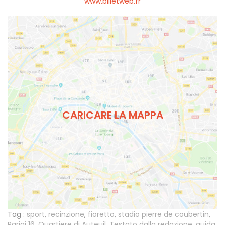
www.billetweb.fr
CARICARE LA MAPPA
Tag :
sport
,
recinzione
,
fioretto
,
stadio pierre de coubertin
,
Parigi 16
,
Quartiere di Auteuil
,
Testato dalla redazione
,
guida