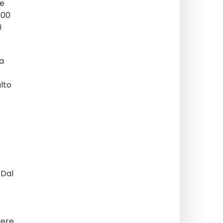
ue
000
i
a
lto
 Dal
vere