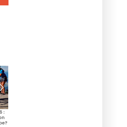
 :
Tour de France 2026:
Tour de France 2026: su
on
quanto guadagneranno i
quale canale guardare
mbe?
migliori corridori della
la Grande Boucle per