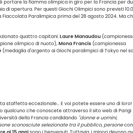
i è portare la fiamma olimpica in giro per la Francia per d
ia di apertura. Per questi Giochi Olimpici sono previsti 10.
a Fiaccolata Paralimpica prima del 28 agosto 2024. Ma ch
ezionato quattro capitani:
Laure Manaudou
(campioness
ione olimpico di nuoto),
Mona Francis
(campionessa
é
(medaglia d'argento ai Giochi paralimpici di Tokyo nel sa
 staffetta eccezionale... E voi potete essere uno di loro!
 o qualcuno che conoscete attraverso il sito web di Parigi
iversità della Francia candidando
"donne e uomini,
one sconosciute selezionate tra il pubblico, persone
con
re ai 15 anni
sono i benvenuti. Tuttavia, i minori devono a