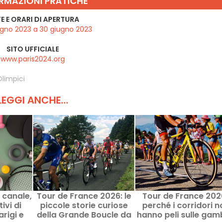
RMAZIONI PRATICHE
E E ORARI DI APERTURA
ugno 2023 a 30 giugno 2023
SITO UFFICIALE
www.paris2024.org
Olimpici
LEGGI ANCHE...
 canale,
Tour de France 2026: le
Tour de France 2026
ivi di
piccole storie curiose
perché i corridori n
arigi e
della Grande Boucle da
hanno peli sulle ga