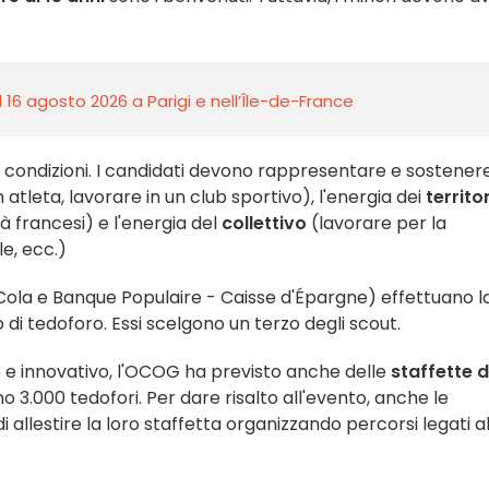
l 16 agosto 2026 a Parigi e nell’Île-de-France
e condizioni. I candidati devono rappresentare e sostener
atleta, lavorare in un club sportivo), l'energia dei
territor
à francesi) e l'energia del
collettivo
(lavorare per la
le, ecc.)
-Cola e Banque Populaire - Caisse d'Épargne) effettuano l
 di tedoforo. Essi scelgono un terzo degli scout.
 e innovativo, l'OCOG ha previsto anche delle
staffette d
no 3.000 tedofori. Per dare risalto all'evento, anche le
i allestire la loro staffetta organizzando percorsi legati a