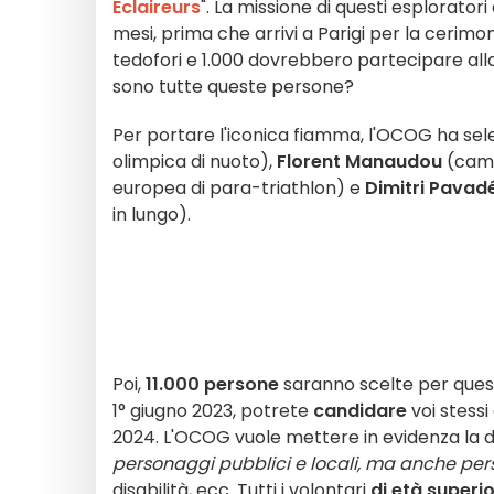
Eclaireurs
". La missione di questi esplorator
mesi, prima che arrivi a Parigi per la cerimon
tedofori e 1.000 dovrebbero partecipare all
sono tutte queste persone?
Per portare l'iconica fiamma, l'OCOG ha sel
olimpica di nuoto),
Florent Manaudou
(camp
europea di para-triathlon) e
Dimitri Pavad
in lungo).
Poi,
11.000 persone
saranno scelte per questa
1° giugno 2023, potrete
candidare
voi stessi
2024. L'OCOG vuole mettere in evidenza la d
personaggi pubblici e locali, ma anche pers
disabilità, ecc.
Tutti i volontari
di età superio