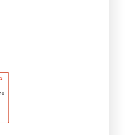
ia
re