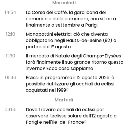
Mercoledì
14:54
La Corsa del Caffè, la gara icona dei
camerieri e delle cameriere, non si terrà
finalmente a settembre a Parigi.
12:10
Monopattini elettrici: ciò che diventa
obbligatorio negli Hauts-de-Seine (92) a
partire dal 1° agosto
11:30
Il mercato di Natale degli Champs-Élysées
farà finalmente il suo grande ritorno questo
inverno? Ecco cosa sappiamo
01:46
Eclissi in programma il 12 agosto 2026: è
possibile riutilizzare gli occhiali da eclissi
acquistati nel 1999?
Martedì
09:56
Dove trovare occhiali da eclissi per
osservare l'eclisse solare dell'12 agosto a
Parigi e nell'Île-de-France?