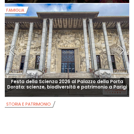
FAMIGLIA
F
Festa della Scienza 2026 al Palazzo della Porta
F
Dorata: scienze, biodiversità e patrimonio a Parigi
STORIA E PATRIMONIO
S