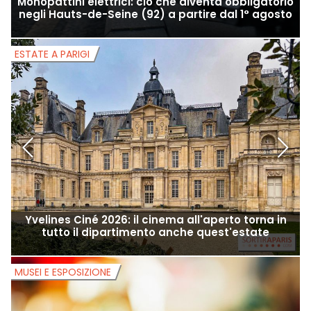
Monopattini elettrici: ciò che diventa obbligatorio
negli Hauts-de-Seine (92) a partire dal 1° agosto
ESTATE A PARIGI
E
Yvelines Ciné 2026: il cinema all'aperto torna in
tutto il dipartimento anche quest'estate
MUSEI E ESPOSIZIONE
M