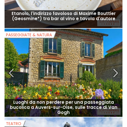
Etanolo, l'indirizzo favoloso di Maxime Bouttier
(Geosmine*) tra bar al vino e tavola d'autore
PASSEGGIATE & NATURA
P
Luoghi da non perdere per una passeggiata
bucolica a Auvers-sur-Oise, sulle tracce di Van
Gogh
TEATRO
T