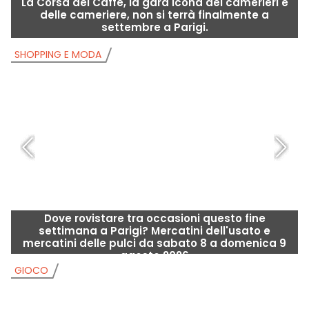
La Corsa del Caffè, la gara icona dei camerieri e
P
delle cameriere, non si terrà finalmente a
settembre a Parigi.
SHOPPING E MODA
S
Dove rovistare tra occasioni questo fine
settimana a Parigi? Mercatini dell'usato e
mercatini delle pulci da sabato 8 a domenica 9
agosto 2026
GIOCO