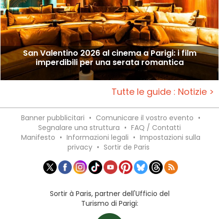
San Valentino 2026 al cinema a Parigi: i film
imperdibili per una serata romantica
Tutte le guide : Notizie >
Banner pubblicitari
•
Comunicare il vostro evento
•
Segnalare una struttura
•
FAQ / Contatti
Manifesto
•
Informazioni legali
•
Impostazioni sulla
privacy
•
Sortir de Paris
Sortir à Paris, partner dell'Ufficio del
Turismo di Parigi: