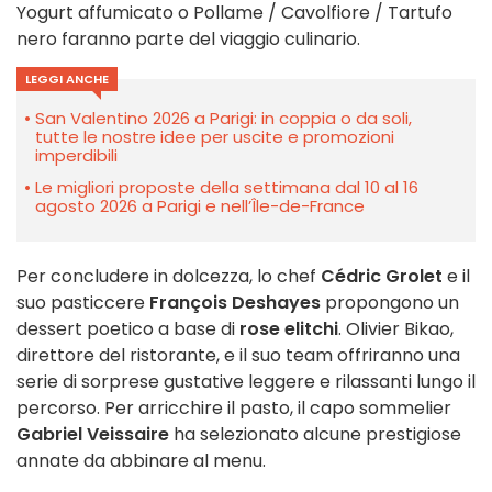
Yogurt affumicato o Pollame / Cavolfiore / Tartufo
nero faranno parte del viaggio culinario.
LEGGI ANCHE
San Valentino 2026 a Parigi: in coppia o da soli,
tutte le nostre idee per uscite e promozioni
imperdibili
Le migliori proposte della settimana dal 10 al 16
agosto 2026 a Parigi e nell’Île-de-France
Per concludere in dolcezza, lo chef
Cédric Grolet
e il
suo pasticcere
François Deshayes
propongono un
dessert poetico a base di
rose e
litchi
. Olivier Bikao,
direttore del ristorante, e il suo team offriranno una
serie di sorprese gustative leggere e rilassanti lungo il
percorso. Per arricchire il pasto, il capo sommelier
Gabriel Veissaire
ha selezionato alcune prestigiose
annate da abbinare al menu.