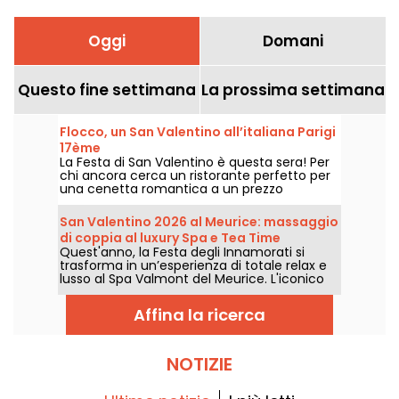
Oggi
Domani
Questo fine settimana
La prossima settimana
Flocco, un San Valentino all’italiana Parigi
17ème
La Festa di San Valentino è questa sera! Per
chi ancora cerca un ristorante perfetto per
una cenetta romantica a un prezzo
contenuto, il FLOCCO è una valida scelta: un
ristorante italiano con un décor elegante,
San Valentino 2026 al Meurice: massaggio
situato a pochi passi da Place Pereire nel 17°
di coppia al luxury Spa e Tea Time
arrondissement di Parigi. Per l’occasione,
Quest'anno, la Festa degli Innamorati si
gourmet firmato Cédric Grolet
potete godervi in coppia il loro menù
trasforma in un’esperienza di totale relax e
abituale, rendendo la serata ancora più
lusso al Spa Valmont del Meurice. L'iconico
speciale.
hotel di rue de Rivoli vi invita a un momento
speciale a due, tra trattamenti di altissimo
Affina la ricerca
livello e un delizioso Tea Time firmato Cédric
Grolet.
NOTIZIE