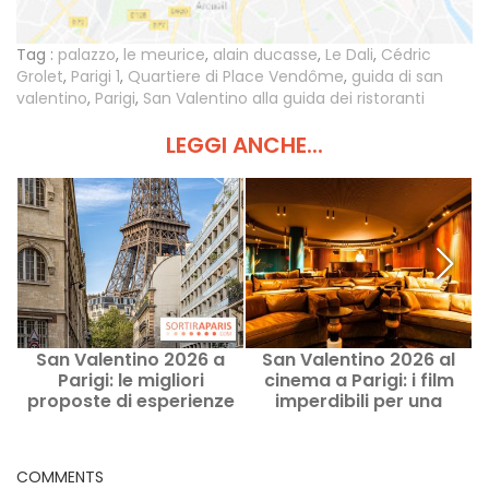
Tag :
palazzo
,
le meurice
,
alain ducasse
,
Le Dali
,
Cédric
Grolet
,
Parigi 1
,
Quartiere di Place Vendôme
,
guida di san
valentino
,
Parigi
,
San Valentino alla guida dei ristoranti
LEGGI ANCHE...
San Valentino 2026 a
San Valentino 2026 al
Parigi: le migliori
cinema a Parigi: i film
m
proposte di esperienze
imperdibili per una
da regalare alle coppie
serata romantica
COMMENTS