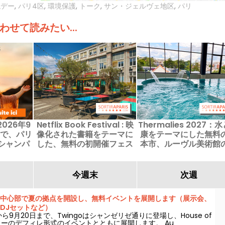
境デー
,
パリ4区
,
環境保護
,
トーク
,
サン・ジェルヴェ地区
,
パリ
わせて読みたい...
026年9
Netflix Book Festival : 映
Thermalies 2027：
まで、パリ
像化された書籍をテーマに
康をテーマにした無料
シャンパ
した、無料の初開催フェス
本市、ルーヴル美術館
催
がパリに上陸
ルーゼルで開催
今週末
次週
中心部で夏の拠点を開設し、無料イベントを展開します（展示会、
DJセットなど）
から9月20日まで、Twingoはシャンゼリゼ通りに登場し、House of
ルノーのデフィレ形式のイベントとともに展開します。 Au