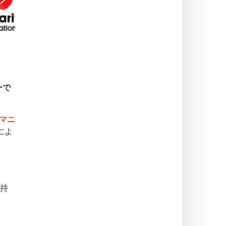
ーで
マニ
によ
持