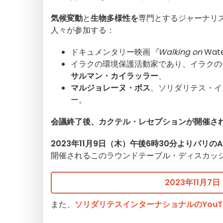
気候変動
と
生物多様性を
専門とするジャーナリ
人々が参加する：
ドキュメンタリー映画
『Walking on
Wat
イラクの環境保護活動家であり、イラクのチグ
サルマン・カイラッラー
、
マルジョレーヌ・ボス
、ソリダリテス・イ
ー。
会議終了後、カクテル・レセプションが開催さ
2023年11月9日（木）午後6時30分よりパリのAcadémi
開催されるこのラウンドテーブル・ディスカッ
2023年11月
また、
ソリダリテスインターナショナルのYouT