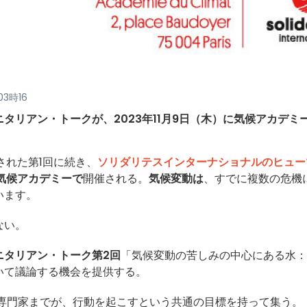
03時16
タリアン・トークが、2023年11月9日（木）に気候アカデミ
された第1回に続き、
ソリダリテスインターナショナルのヒュー
気候アカデミーで
開催される。
気候変動は
、すでに複数の危機
います。
ない。
ニタリアン・トーク第2回
「気候変動の苦しみの中心にある水：
いて議論する機会を提供する。
専門家までが、行動を起こすという共通の目標を持って集う。