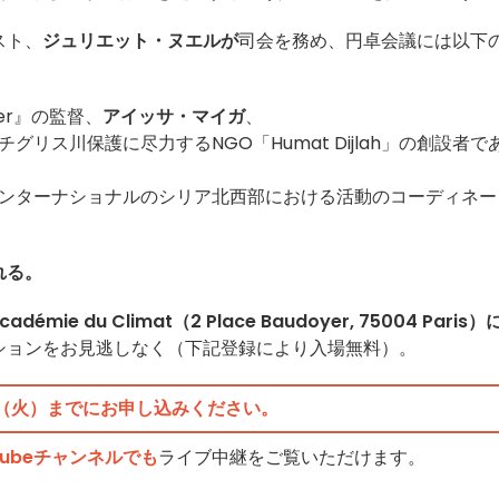
スト、
ジュリエット・ヌエルが
司会を務め、円卓会議には以下
er』の監督、
アイッサ・マイガ
、
リス川保護に尽力するNGO「Humat Dijlah」の創設者で
ンターナショナルのシリア北西部における活動のコーディネー
れる。
e du Climat（2 Place Baudoyer, 75004 Paris）
ションをお見逃しなく（下記登録により入場無料）。
7日（火）までにお申し込みください。
ubeチャンネルでも
ライブ中継をご覧いただけます。