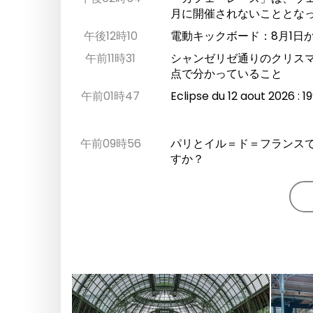
月に開催されないこととな
午後12時10
電動キックボード：8月1日
午前11時31
シャンゼリゼ通りのクリス
点で分かっていること
午前01時47
Eclipse du 12 aout 
午前09時56
パリとイル＝ド＝フランスで
すか？