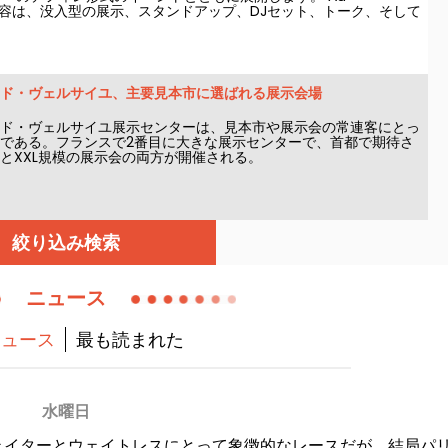
 : 内容は、没入型の展示、スタンドアップ、DJセット、トーク、そして
クティビティや演出が予定されています。 入場は自由・無料です
参加は事前登録制です（記事内のリンクからお申し込みくださ
ド・ヴェルサイユ、主要見本市に選ばれる展示会場
ド・ヴェルサイユ展示センターは、見本市や展示会の常連客にとっ
である。フランスで2番目に大きな展示センターで、首都で期待さ
とXXL規模の展示会の両方が開催される。
絞り込み検索
ニュース
ニュース
最も読まれた
水曜日
ェイターとウェイトレスにとって象徴的なレースだが、結局パリ