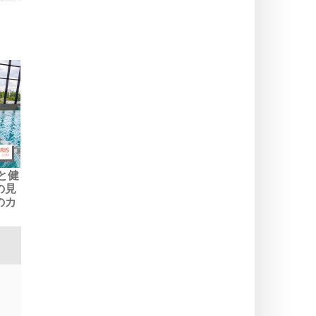
水と健
の見
のカ