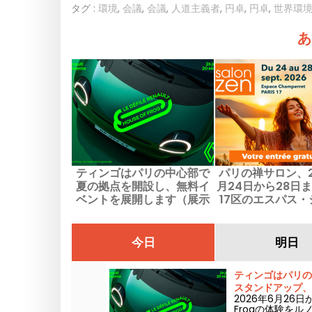
タグ :
環境
,
会議
,
会議
,
人道主義者
,
円卓
,
円卓
,
世界環
あ
ティンゴはパリの中心部で
パリの禅サロン、2
夏の拠点を開設し、無料イ
月24日から28日
ベントを展開します（展示
17区のエスパス・
会、スタンドアップ、DJセ
レットで開
ットなど）
今日
明日
ティンゴはパリの
スタンドアップ、
2026年6月26日
Frogの体験を