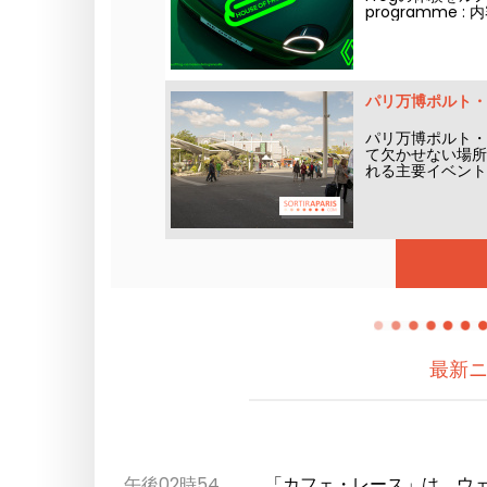
programme
ほかにも多彩なア
が、イベントへの
い）。
パリ万博ポルト・
パリ万博ポルト・
て欠かせない場所
れる主要イベント
最新
午後02時54
「カフェ・レース」は、ウ