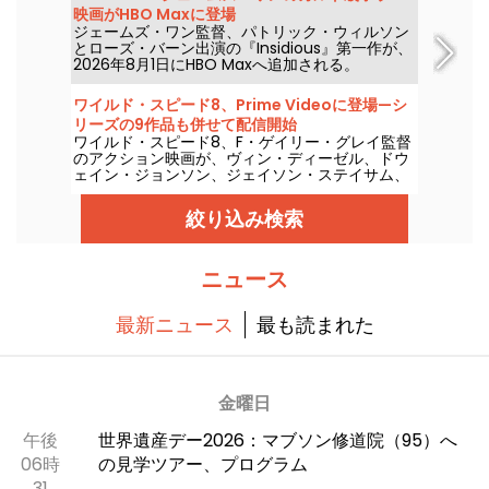
映画がHBO Maxに登場
ジェームズ・ワン監督、パトリック・ウィルソン
とローズ・バーン出演の『Insidious』第一作が、
2026年8月1日にHBO Maxへ追加される。
ワイルド・スピード8、Prime Videoに登場—シ
リーズの9作品も併せて配信開始
ワイルド・スピード8、F・ゲイリー・グレイ監督
のアクション映画が、ヴィン・ディーゼル、ドウ
ェイン・ジョンソン、ジェイソン・ステイサム、
シャーリーズ・セロンの出演で、2026年8月1日か
らPrime Videoで配信開始。
絞り込み検索
ニュース
最新ニュース
最も読まれた
金曜日
午後
世界遺産デー2026：マブソン修道院（95）へ
06時
の見学ツアー、プログラム
31