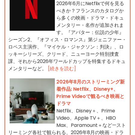
2026年6月にNetflixで何を見る
べきか？フランスのカタログか
ら多くの映画・ドラマ・ドキュ
メンタリー・名作が追加されま
す。『アバター：伝説の少年』
シーズン2、『オフィス・ロマンス』第ジェニファー・
ロペス主演作、『マイケル・ジャクソン：判決』、ロ
ッキーシリーズ、クリード、ニューヨーク特別捜査
課、それから2026年ワールドカップを特集するドキュ
メンタリーなど。
[続きを読む]
2026年8月のストリーミング新
着作品: Netflix、Disney+、
Prime Videoで観るべき映画と
ドラマ
Netflix、Disney＋、Prime
Video、Apple TV＋、HBO
Max、Paramount＋など—スト
リーミング各社で観られる、2026年8月の映画・ドラ