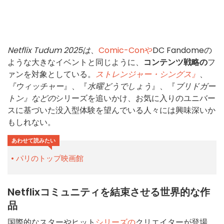
Netflix Tudum 2025は
、
Comic-Conや
DC Fandomeの
ような大きなイベントと同じように、
コンテンツ戦略の
フ
ァンを対象としている。
ストレンジャー・シングス』
、
『ウィッチャー
』、『
水曜どうでしょう
』、『
ブリドガー
トン』などの
シリーズを追いかけ、お気に入りのユニバー
スに基づいた没入型体験を望んでいる人々には興味深いか
もしれない。
あわせて読みたい
パリのトップ映画館
Netflixコミュニティを結束させる世界的な作
品
国際的なスターやヒット
シリーズの
クリエイターが登場