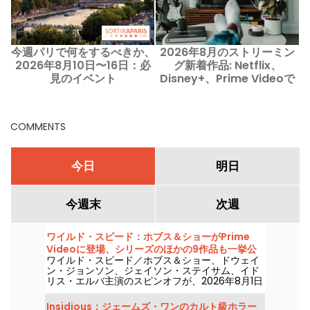
今週パリで何をするべきか、
2026年8月のストリーミン
2026年8月10日〜16日：必
グ新着作品: Netflix、
見のイベント
Disney+、Prime Videoで
観るべき映画とドラマ
COMMENTS
今日
明日
今週末
次週
ワイルド・スピード：ホブス＆ショーがPrime
Videoに登場、シリーズのほかの9作品も一挙公
ワイルド・スピード／ホブス＆ショー、ドウェイ
開
ン・ジョンソン、ジェイソン・ステイサム、イド
リス・エルバ主演のスピンオフが、2026年8月1日
にプライム・ビデオで配信開始。
Insidious：ジェームズ・ワンのカルト級ホラー