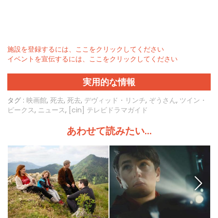
施設を登録するには、ここをクリックしてください
イベントを宣伝するには、ここをクリックしてください
実用的な情報
タグ :
映画館
,
死去
,
死去
,
デヴィッド・リンチ
,
ぞうさん
,
ツイン・
ピークス
,
ニュース
,
[cin] テレビドラマガイド
あわせて読みたい...