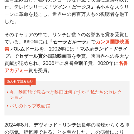
た。テレビシリーズ『
ツイン・ピークス』も
小さなスクリ
ーンに革命を起こし、世界中の何百万人もの視聴者を魅了
した。
そのキャリアの中で、リンチは数々の名誉ある賞を受賞し
ている。1990年には『
セーラとルーラ
』で
カンヌ国際映画
祭
パルムドールを
、2002年には『
マルホランド・ドライ
ブ
』で
セザール賞外国語映画
賞を受賞。映画界への多大な
貢献が認められ、2006年に
名誉金獅子
賞、2020年に
名誉
アカデミー
賞を受賞。
あわせて読みたい
今、映画館で観るべき映画は何ですか？私たちのセレク
ション
パリのトップ映画館
2024年8月、
デヴィッド・リンチは
長年の喫煙からくる肺
の病気、肺気腫であることを明かした。この病状により、