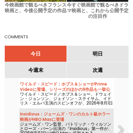
今映画館で観るべきフランス
今すぐ映画館で観るべきドラ
映画と、今後公開予定の作品
マ映画と、これから公開予定
の注目作
COMMENTS
今日
明日
今週末
次週
ワイルド・スピード：ホブス＆ショーがPrime
Videoに登場、シリーズのほかの9作品も一挙公
ワイルド・スピード／ホブス＆ショー、ドウェイ
開
ン・ジョンソン、ジェイソン・ステイサム、イド
リス・エルバ主演のスピンオフが、2026年8月1日
にプライム・ビデオで配信開始。
Insidious：ジェームズ・ワンのカルト級ホラー
映画がHBO Maxに登場
ジェームズ・ワン監督、パトリック・ウィルソン
とローズ・バーン出演の『Insidious』第一作が、