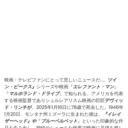
映画・テレビファンにとって悲しいニュースだ...。
ツイ
ン・ピークス』
シリーズや映画『
エレファント・マン
』
『
マルホランド・ドライブ
』で知られる、アメリカを代表
する映画監督でありシュルレアリスム映画の巨匠
デヴィッ
ド・リンチが
、2025年1月16日に78歳で死去した。1946年
1月20日、モンタナ州ミズーラに生まれた彼は、
『イレイ
ザーヘッド』や
『
ブルーベルベット
』といった印象的な作
品を生み出し、独特のシュールな作風で映画に足跡を残し