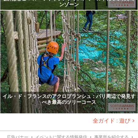
ンゾーン
イル・ド・フランスのアクロブランシュ：パリ周辺で発見す
べき最高のツリーコース
全ガイド : 遊び >
広告バナー
•
イベントに関する情報発信
•
事業所を紹介する
•