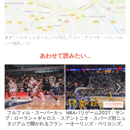
タグ :
バスケットボール
,
パリ12日
,
アコー・アリーナ・パリ
,
ベル
シー地区
,
パリ
あわせて読みたい...
フルフィル・スーパーカッ
NBAパリゲーム2027：サン
プ：ローラン＝ギャロス・ス
アントニオ・スパーズ対ニュ
タジアムで開かれるフラン
ーオーリンズ・ペリカンズ、
ス・バスケットボールの祭典
ベルシーで開催される試合の