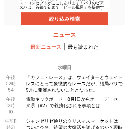
ス・コンセプトがここにあります！パリのビア・
スパは、首都で初めて「ビール風呂」を提供す
る。そう、リラクゼーション・セッション中に乾
杯することもできるのだ。試してみたいですか？
絞り込み検索
特別オファーコードをご用意しました！
ニュース
最新ニュース
最も読まれた
水曜日
午後
「カフェ・レース」は、ウェイターとウェイト
02時
レスにとって象徴的なレースだが、結局パリで
54
9月に開催されないこととなった。
午後
電動キックボード：8月1日からオー＝デ＝セー
12時
ヌ県（92）で義務化される事項とは
10
午前11
シャンゼリゼ通りのクリスマスマーケットは、
時31
ついに今冬、待望の大復活を遂げるのか？現時