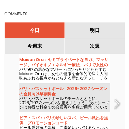
全情報
COMMENTS
今日
明日
今週末
次週
Maison Ora：セミプライベートなヨガ、マッサ
ージ、バイオキノエネルギー療法、パリで女性の
パリ9区の温かなアパートにひっそりとたたずむ
健康を支えるセンター
Maison Ora は、女性の健康を全体的で深く人間
味あふれる視点からとらえる新たなアプローチを
提案します。バイオキネジー、周産期サポート、
超プライベートな治療系ヨガクラスといった多彩
パリ・バスケットボール : 2026-2027 シーズン
なプログラムが並ぶこのオーダーメイドの居心地
の会員向け早割料金
の良い空間は、急ぎの医療とは距離を置き、深く
パリ・バスケットボールのチームとともに、
自分をケアする時間を大切にする場へと招いてく
2026/2027シーズンを迎えましょう。次のシーズ
れます。
ンはお得な料金での会員券を多数ご用意していま
す！ 欧州の名門戦、規模感MAXのイベント、そし
て熱狂的な雰囲気――これがスポーツとレジャー
ビア・スパ：パリの珍しいスパ、ビール風呂を提
の年間ヒット必至イベントだと断言します。
供 - プロモーションコード
ビール愛好家の皆様、ご満足いただけるウェルネ