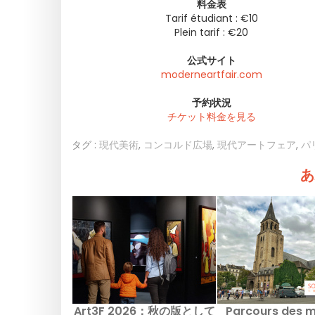
料金表
Tarif étudiant : €10
Plein tarif : €20
公式サイト
moderneartfair.com
予約状況
チケット料金を見る
タグ :
現代美術
,
コンコルド広場
,
現代アートフェア
,
パ
あ
Art3F 2026：秋の版として
Parcours des 