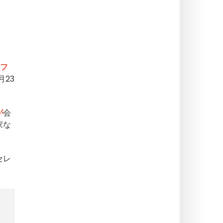
フ
23
が
会
家な
セレ