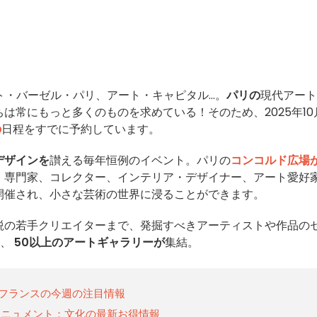
ト・バーゼル・パリ、アート・キャピタル...。
パリの
現代アート
は常にもっと多くのものを求めている！そのため、2025年10月
の
日程をすでに予約しています。
デザインを
讃える毎年恒例のイベント。パリの
コンコルド広場
、専門家、コレクター、インテリア・デザイナー、アート愛好
開催され、小さな芸術の世界に浸ることができます。
鋭の若手クリエイターまで、発掘すべきアーティストや作品の
は、
50以上のアートギャラリーが
集結。
ド＝フランスの今週の注目情報
モニュメント：文化の最新お得情報