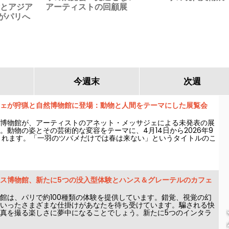
術とアジア
アーティストの回顧展
がパリへ
る
今週末
次週
ェが狩猟と自然博物館に登場：動物と人間をテーマにした展覧会
博物館が、アーティストのアネット・メッサジェによる未発表の展
。動物の姿とその芸術的な変容をテーマに、4月14日から2026年9
されます。「一羽のツバメだけでは春は来ない」というタイトルのこ
スタレーションやハイブリッドな作品、そして象徴的なアートピー
館のコレクションと対話します。
ス博物館、新たに5つの没入型体験とハンス＆グレーテルのカフェ
館は、パリで約100種類の体験を提供しています。錯覚、視覚の幻
いったさまざまな仕掛けがあなたを待ち受けています。騙される快
真を撮る楽しさに夢中になることでしょう。新たに5つのインタラ
加わり、今こそ自分の五感を試す絶好の機会です！さらに、超絶ス
「ハンス＆グレーテル」も登場。あなたを魅了すること間違いなし