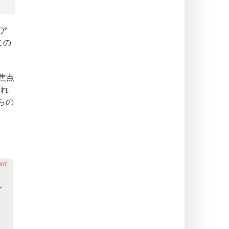
ア
この
焦点
され
らの