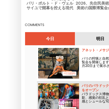
パリ・ポルト・ド・ヴェル
2026、先住民美
サイユで開幕を控える現代
美術の国際博覧会
美術の祭典
戻ってく
COMMENTS
今日
明日
アネット・メサジ
パリの狩猟と自然
覧会を開催します
月20日まで展示
の展覧会は、イン
スを通じて、博物
パリのパラドック
をオープン
パラドックス博物
影、感覚の狂乱と
感とシュールな写
クティブな体験が
イートな新カフェ