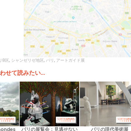
リ8区
,
シャンゼリゼ地区
,
パリ
,
アートガイド展
わせて読みたい...
mondes
パリの展覧会：見逃せない
パリの現代美術展