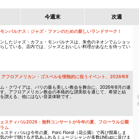
今週末
次週
モンパルナス：ジャズ・ファンのための新しいランドマーク！
ンしたジャズ・カフェ・モンパルナスは、朱色のネオンでムショッ
らしている。店内では、ジャズとおいしい料理があなたを待ってい
eam : アフロアメリカン・ゴスペルを情熱的に祝うイベント、2026年8
ム・クワイアは、パリの最も美しい教会を舞台に、2026年8月の連
す。アフロアメリカン教会の本格的な讃美歌を通じて、希望と結
を讃える、他にはない音楽体験です。
ェスティバル2026：無料コンサートが今年の夏、フローラル公園
ラム
スティバルは今年の夏、Parc Floral（花公園）で再び開幕しま
気の中で聴ける才気あふれるミュージシャンが多数LINEupに並びま