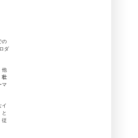
での
ロダ
、他
、
壮
ーマ
なイ
』と
、従