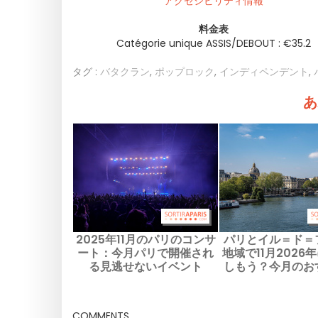
アクセシビリティ情報
料金表
Catégorie unique ASSIS/DEBOUT : €35.2
タグ :
バタクラン
,
ポップロック
,
インディペンデント
,
あ
2025年11月のパリのコンサ
パリとイル＝ド＝
ート：今月パリで開催され
地域で11月2026
る見逃せないイベント
しもう？今月のお
ベントをご紹
COMMENTS