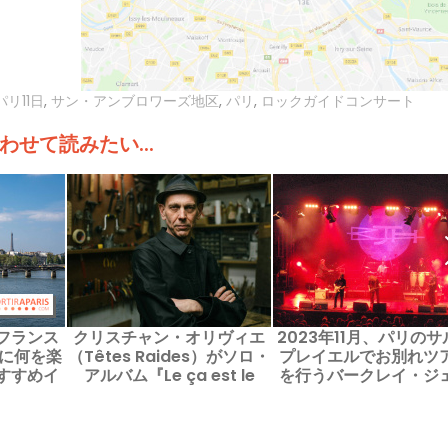
パリ11日
,
サン・アンブロワーズ地区
,
パリ
,
ロックガイドコンサート
わせて読みたい...
フランス
クリスチャン・オリヴィエ
2023年11月、パリのサ
年に何を楽
（Têtes Raides）がソロ・
プレイエルでお別れツ
すすめイ
アルバム『Le ça est le
を行うバークレイ・ジ
介！
ça』をLa Marbrerieで発表
ムズ・ハーベスト