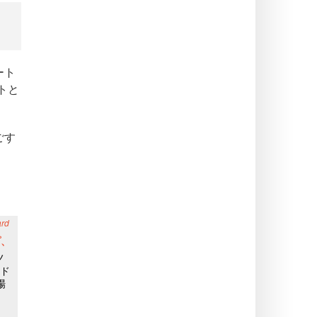
ート
トと
ごす