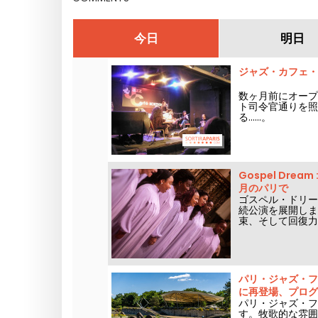
今日
明日
ジャズ・カフェ・
数ヶ月前にオープ
ト司令官通りを照
る......。
Gospel Dr
月のパリで
ゴスペル・ドリー
続公演を展開しま
束、そして回復力
パリ・ジャズ・フ
に再登場、プログ
パリ・ジャズ・フェ
す。牧歌的な雰囲