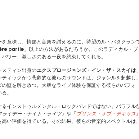
ーを意味し、情熱と音楽を讃えるのに、待望のル・バタクラン
partie
」以上の方法があるだろうか。このラディカル・プ
、パワー、激しさのある一夜を約束してくれる。
ースティン出身の
エクスプロージョンズ・イン・ザ・スカイは
ンティックかつ悲劇的な彼らのサウンドは、ジャンルを超越し
ズの壁を解き放つ。大胆なライブ体験を保証する彼らのパフォ
いる。
なるインストゥルメンタル・ロックバンドではない。パワフル
フライデー・ナイト・ライツ』
や『
プリンス・オブ・テキサス
も高い評価を得ている。その結果、彼らの音楽的スペクトルは
。