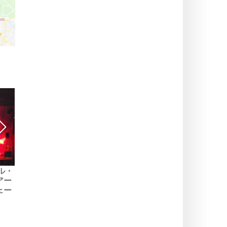
ル・
2023年にパリで開催される
アー
メタル、ハードロック、パ
ェー
ンクのコンサート: 見逃せな
いイベント