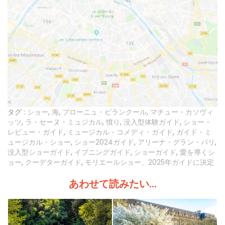
タグ :
ショー
,
海
,
ブローニュ・ビランクール
,
マチュー・カソヴィ
ッツ
,
ラ・セーヌ・ミュジカル
,
憤り
,
没入型体験ガイド
,
ショー・
レビュー・ガイド
,
ミュージカル・コメディ・ガイド
,
ガイド・ミ
ュージカル・ショー
,
ショー2024ガイド
,
アリーナ・グラン・パリ
,
没入型ショーガイド
,
イブニングガイド
,
ショーガイド
,
愛を導くシ
ョー
,
クーデターガイド
,
モリエールショー、2025年ガイドに決定
あわせて読みたい...