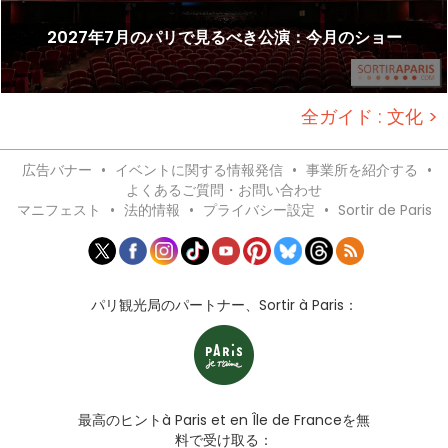
2027年7月のパリで見るべき公演：今月のショー
全ガイド : 文化 >
広告バナー
•
イベントに関する情報発信
•
事業所を紹介する
•
よくあるご質問・お問い合わせ
マニフェスト
•
法的情報
•
プライバシー設定
•
Sortir de Paris
パリ観光局のパートナー、Sortir à Paris：
最高のヒントà Paris et en Île de Franceを無
料で受け取る：