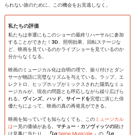
られない旅のために、この機会をお見逃しなく。
私たちの評価
私たちは幸運にもこのショーの最終リハーサルに参加
することができた！
3D
、照明効果、回転ステージな
ど、映画を見ているのかライブショーを見ているのか
分からなくなる。
映画のミュージカル化は自明の理で、振り付けとダン
サーが物語に完璧なリズムを与えている。ラップ、エ
レクトロ、ヒップホップがミックスされた陽気なミュ
ージカルが、現在の問題とも呼応しながら繰り広げら
れる。
ヴィンズ、ハッド、サイードを
完璧に演じた俳
優たちによって、映画の真の再発見ができる。
映画を知っていても知らなくても、この
ミュージカル
は
一見の価値がある。
マチュー・カソヴィッツの
賭け
は見事に当たり、
『La
Seine Musicale
』の
『La