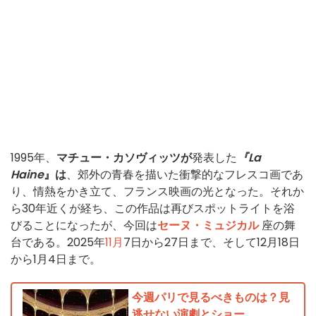
1995年、
マチュー・カソヴィッツが
発表した
『La
Haine
』は
、郊外の青春を描いた衝撃的なフレスコ画であ
り、情熱をかき立て、フランス映画の光となった。それか
ら30年近くが経ち、この作品は再びスポットライトを浴
びることになったが、今回は
セーヌ・ミュジカル
座の舞
台である。2025年
11月
7日から27日まで、そして12月18日
から1月4日まで。
今週パリで見るべきものは？見
逃せない演劇とショー