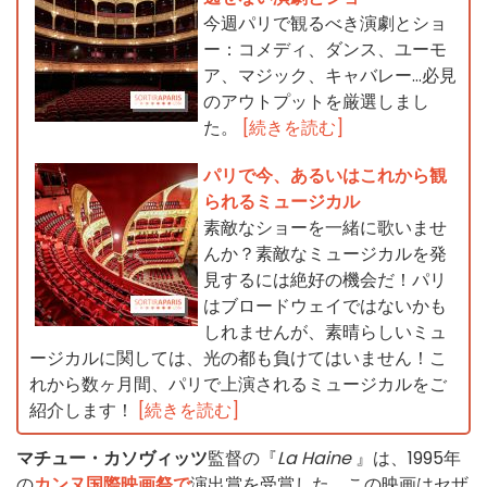
今週パリで観るべき演劇とショ
ー：コメディ、ダンス、ユーモ
ア、マジック、キャバレー…必見
のアウトプットを厳選しまし
た。
[続きを読む]
パリで今、あるいはこれから観
られるミュージカル
素敵なショーを一緒に歌いませ
んか？素敵なミュージカルを発
見するには絶好の機会だ！パリ
はブロードウェイではないかも
しれませんが、素晴らしいミュ
ージカルに関しては、光の都も負けてはいません！こ
れから数ヶ月間、パリで上演されるミュージカルをご
紹介します！
[続きを読む]
マチュー・カソヴィッツ
監督の『
La Haine
』は、1995年
の
カンヌ国際映画祭で
演出賞を受賞した。この映画はセザ