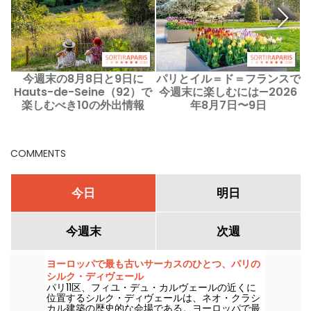
今週末の8月8日と9日に
パリとイル＝ド＝フランスで
Hauts-de-Seine（92）で
今週末に楽しむには—2026
楽しむべき10の外出情報
年8月7日〜9日
COMMENTS
今日
明日
今週末
次週
ヨーロッパで最も古いサーカスのひとつ、パリの
シルク・ディヴェール
パリ11区、フィユ・デュ・カルヴェールの近くに
位置するシルク・ディヴェールは、ネオ・クラシ
カル建築の歴史的な会場である。ヨーロッパで最