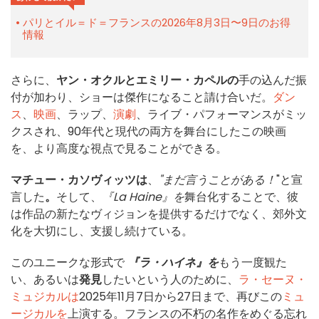
パリとイル＝ド＝フランスの2026年8月3日〜9日のお得
情報
さらに、
ヤン・オクルとエミリー・カペルの
手の込んだ振
付が加わり、ショーは傑作になること請け合いだ。
ダン
ス
、
映画
、ラップ、
演劇
、ライブ・パフォーマンスがミッ
クスされ、90年代と現代の両方を舞台にしたこの映画
を、より高度な視点で見ることができる。
マチュー・カソヴィッツは
、
"まだ言うことがある！
"と宣
言した
。
そして、
『La Haine』を
舞台化することで、彼
は作品の新たなヴィジョンを提供するだけでなく、郊外文
化を大切にし、支援し続けている。
このユニークな形式で
『ラ・ハイネ』を
もう一度観た
い、あるいは
発見
したいという人のために、
ラ・セーヌ・
ミュジカルは
2025年11月7日から27日まで、再びこの
ミュ
ージカルを
上演する。フランスの不朽の名作をめぐる忘れ