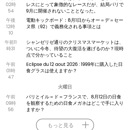
02時
レスにとって象徴的なレースだが、結局パリで
54
9月に開催されないこととなった。
午後
電動キックボード：8月1日からオー＝デ＝セー
12時
ヌ県（92）で義務化される事項とは
10
午前11
シャンゼリゼ通りのクリスマスマーケットは、
時31
ついに今冬、待望の大復活を遂げるのか？現時
点で分かっていること
午前
Eclipse du 12 aout 2026 : 1999年に購入した日
01時
食グラスは使えますか？
47
火曜日
午前
パリとイル＝ド＝フランスで、8月12日の日食
09時
を観察するための日食メガネはどこで手に入り
56
ますか？
もっと見る