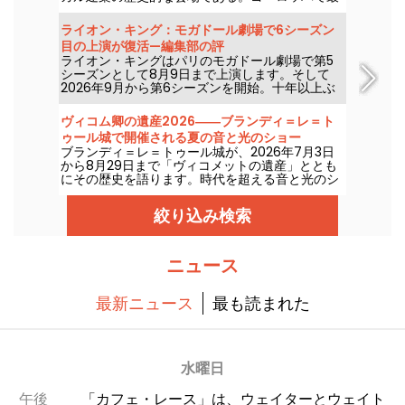
も古い常設サーカスのひとつで、家族連れを楽し
ませるサーカス芸術を披露し続けている。
ライオン・キング：モガドール劇場で6シーズン
目の上演が復活—編集部の評
ライオン・キングはパリのモガドール劇場で第5
シーズンとして8月9日まで上演します。そして
2026年9月から第6シーズンを開始。十年以上ぶ
りとなるこのパリの劇場での公演再開です。現地
で観てきました。詳報します！
ヴィコム卿の遺産2026――ブランディ＝レ＝ト
ゥール城で開催される夏の音と光のショー
ブランディ＝レ＝トゥール城が、2026年7月3日
から8月29日まで「ヴィコメットの遺産」ととも
にその歴史を語ります。時代を超える音と光のシ
ョーで、この中世の城を新たに発見してくださ
い。私たちはその魅力を取材してきました。ここ
絞り込み検索
では、その一部をご紹介します。
ニュース
最新ニュース
最も読まれた
水曜日
午後
「カフェ・レース」は、ウェイターとウェイト