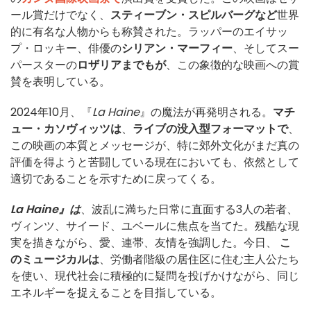
ール賞だけでなく、
スティーブン・スピルバーグなど
世界
的に有名な人物からも称賛された。ラッパーのエイサッ
プ・ロッキー、俳優の
シリアン・マーフィー
、そしてスー
パースターの
ロザリアまでもが
、この象徴的な映画への賞
賛を表明している。
2024年10月、『
La Haine
』の魔法が再発明される。
マチ
ュー・カソヴィッツは
、
ライブの没入型フォーマットで
、
この映画の本質とメッセージが、特に郊外文化がまだ真の
評価を得ようと苦闘している現在においても、依然として
適切であることを示すために戻ってくる。
La Haine』は
、波乱に満ちた日常に直面する3人の若者、
ヴィンツ、サイード、ユベールに焦点を当てた。残酷な現
実を描きながら、愛、連帯、友情を強調した。今日、
こ
のミュージカルは
、労働者階級の居住区に住む主人公たち
を使い、現代社会に積極的に疑問を投げかけながら、同じ
エネルギーを捉えることを目指している。