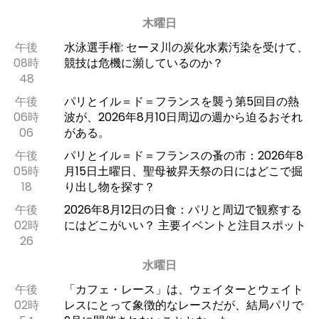
木曜日
午後
水泳選手権: セーヌ川の炭化水素汚染を受けて、
08時
競技は危機に瀕しているのか？
48
午後
パリとイル＝ド＝フランスを襲う第5回目の熱
06時
波が、2026年8月10日周辺の週から迫るおそれ
06
がある。
午後
パリとイル＝ド＝フランスの蚤の市：2026年8
05時
月15日土曜日、聖母被昇天祭の日にはどこで掘
18
り出し物を探す？
午後
2026年8月12日の日食：パリと周辺で観察する
02時
にはどこがいい？ 主要イベントと注目スポット
26
水曜日
午後
「カフェ・レース」は、ウェイターとウェイト
02時
レスにとって象徴的なレースだが、結局パリで