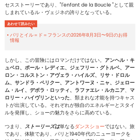
セスストーリーであり、"l'enfant de la Boucle "として親
しまれているル・ヴェジネの誇りとなっている。
あわせて読みたい
パリとイル＝ド＝フランスの2026年8月3日〜9日のお得
情報
しかし、この冒険にはロマンだけではない。
アンヘル・キ
ュベロ、ポール・レディエ、ジェフリー・グトルベ、アー
ロン・コルストン・アヴェラ・ハイルズ、リサ・ドロル
ム、サンドラ・ペリクー、アントワーヌ・ニャ、ジェロー
ム・ルイ、デボラ・ロッティ、ラファエレ・ルカニア
、
マ
ロリー・ハイヴリンといった
、類まれな才能を持つキャス
トが出演している。それぞれが独自のエネルギーとスタイ
ルを発揮し、ショーの魅力をさらに高めている。
つまり、
ストーリーズは
単なる
ダンスショー
ではない。旅
であり、体験であり、パリと1940年代のニューヨークを