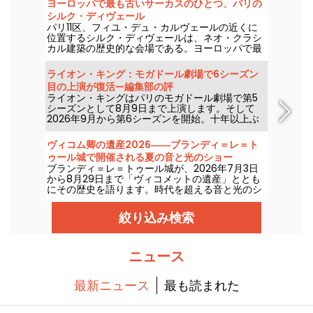
ヨーロッパで最も古いサーカスのひとつ、パリの
シルク・ディヴェール
パリ11区、フィユ・デュ・カルヴェールの近くに
位置するシルク・ディヴェールは、ネオ・クラシ
カル建築の歴史的な会場である。ヨーロッパで最
も古い常設サーカスのひとつで、家族連れを楽し
ませるサーカス芸術を披露し続けている。
ライオン・キング：モガドール劇場で6シーズン
目の上演が復活—編集部の評
ライオン・キングはパリのモガドール劇場で第5
シーズンとして8月9日まで上演します。そして
2026年9月から第6シーズンを開始。十年以上ぶ
りとなるこのパリの劇場での公演再開です。現地
で観てきました。詳報します！
ヴィコム卿の遺産2026――ブランディ＝レ＝ト
ゥール城で開催される夏の音と光のショー
ブランディ＝レ＝トゥール城が、2026年7月3日
から8月29日まで「ヴィコメットの遺産」ととも
にその歴史を語ります。時代を超える音と光のシ
ョーで、この中世の城を新たに発見してくださ
い。私たちはその魅力を取材してきました。ここ
絞り込み検索
では、その一部をご紹介します。
ニュース
最新ニュース
最も読まれた