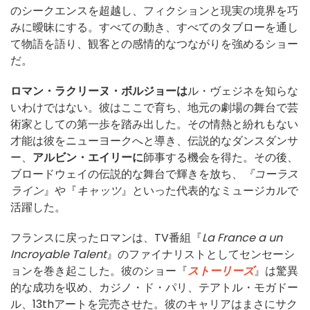
のシークエンスを超越し、フィクションと現実の境界を巧
みに曖昧にする。すべての動き、すべてのタブローを通し
て物語を語り、観客との感情的なつながりを強めるショー
だ。
ロマン・ラクリーヌ・ボルジョーは
ル・ヴェジネを知らな
いわけではない。彼はここで育ち、地元の劇場の舞台で芸
術家としての第一歩を踏み出した。その情熱と紛れもない
才能は彼をニューヨークへと導き、伝説的なダンスダンサ
ー、
アルビン・エイリーに
師事する機会を得た。その後、
ブロードウェイの伝説的な舞台で輝きを放ち、
『コーラス
ライン
』や『
キャッツ
』といった代表的なミュージカルで
活躍した。
フランスに戻ったロマンは、TV番組『
La France a un
Incroyable Talent
』のファイナリストとしてセンセーシ
ョンを巻き起こした。彼のショー『
ストーリーズ
』は驚異
的な成功を収め、カジノ・ド・パリ、テアトル・モガドー
ル、13thアートを完売させた。彼のキャリアはまさにサク