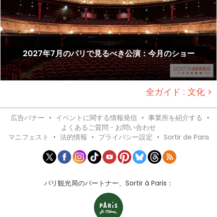
2027年7月のパリで見るべき公演：今月のショー
全ガイド : 文化 >
広告バナー
•
イベントに関する情報発信
•
事業所を紹介する
•
よくあるご質問・お問い合わせ
マニフェスト
•
法的情報
•
プライバシー設定
•
Sortir de Paris
パリ観光局のパートナー、Sortir à Paris：