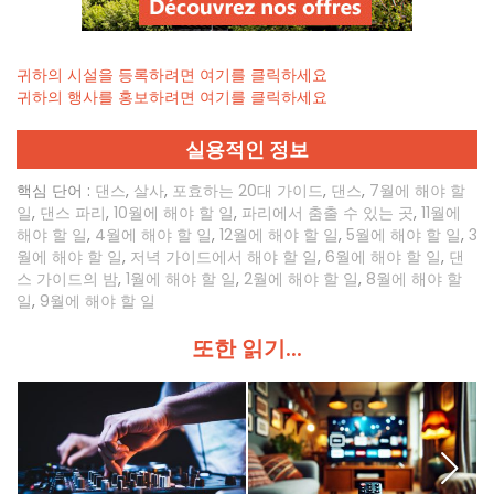
귀하의 시설을 등록하려면 여기를 클릭하세요
귀하의 행사를 홍보하려면 여기를 클릭하세요
실용적인 정보
핵심 단어 :
댄스
,
살사
,
포효하는 20대 가이드
,
댄스
,
7월에 해야 할
일
,
댄스 파리
,
10월에 해야 할 일
,
파리에서 춤출 수 있는 곳
,
11월에
해야 할 일
,
4월에 해야 할 일
,
12월에 해야 할 일
,
5월에 해야 할 일
,
3
월에 해야 할 일
,
저녁 가이드에서 해야 할 일
,
6월에 해야 할 일
,
댄
스 가이드의 밤
,
1월에 해야 할 일
,
2월에 해야 할 일
,
8월에 해야 할
일
,
9월에 해야 할 일
또한 읽기...