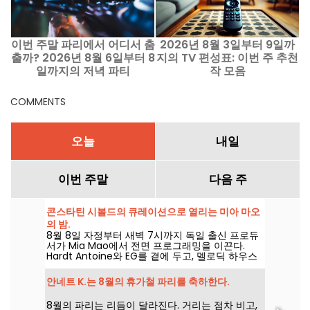
이번 주말 파리에서 어디서 춤
2026년 8월 3일부터 9일까
출까? 2026년 8월 6일부터 8
지의 TV 편성표: 이번 주 추천
일까지의 저녁 파티
작 모음
는
COMMENTS
오늘
내일
이번 주말
다음 주
콘스타틴 시볼드의 큐레이션으로 열리는 미아 마오
의 밤.
8월 8일 자정부터 새벽 7시까지 독일 출신 프로듀
서가 Mia Mao에서 전면 프로그래밍을 이끈다.
Hardt Antoine와 EG를 곁에 두고, 멜로딕 하우스
와 테크노를 넘나드는 경계의 밤을 펼친다.
안네트 K.는 8월의 휴가철 파리를 축하한다.
8월의 파리는 리듬이 달라진다. 거리는 점차 비고,