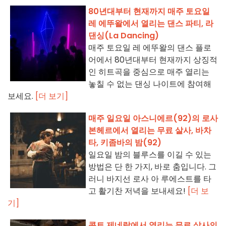
80년대부터 현재까지 매주 토요일
레 에뚜왈에서 열리는 댄스 파티, 라
댄싱(La Dancing)
매주 토요일 레 에뚜왈의 댄스 플로
어에서 80년대부터 현재까지 상징적
인 히트곡을 중심으로 매주 열리는
놓칠 수 없는 댄싱 나이트에 참여해
보세요.
[더 보기]
매주 일요일 아스니에르(92)의 로사
본헤르에서 열리는 무료 살사, 바차
타, 키좀바의 밤(92)
일요일 밤의 블루스를 이길 수 있는
방법은 단 한 가지, 바로 춤입니다. 그
러니 바지선 로사 아 루에스트를 타
고 활기찬 저녁을 보내세요!
[더 보
기]
콩트 제네랄에서 열리는 무료 살사의