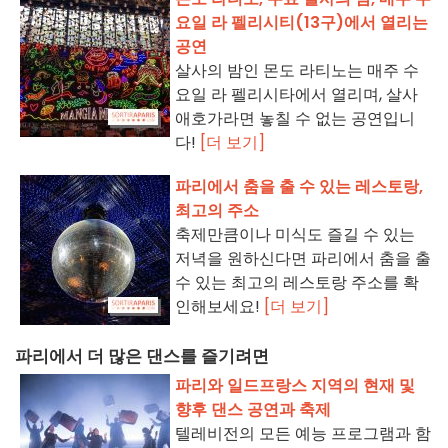
요일 라 펠리시티(13구)에서 열리는
공연
살사의 밤인 몬도 라티노는 매주 수
요일 라 펠리시타에서 열리며, 살사
애호가라면 놓칠 수 없는 공연입니
다!
[더 보기]
파리에서 춤을 출 수 있는 레스토랑,
최고의 주소
축제만큼이나 미식도 즐길 수 있는
저녁을 원하신다면 파리에서 춤을 출
수 있는 최고의 레스토랑 주소를 확
인해보세요!
[더 보기]
파리에서 더 많은 댄스를 즐기려면
파리와 일드프랑스 지역의 현재 및
향후 댄스 공연과 축제
텔레비전의 모든 예능 프로그램과 함