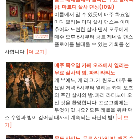
밤, 마르디 살사 댄싱(10일)
이름에서 알 수 있듯이 매주 화요일
마다 열리는 마디 살사 댄스는 아마
추어와 노련한 살사 댄서 모두에게
매주 오후 8시부터 콩트 제네랄 댄스
플로어를 불태울 수 있는 기회를 선
사합니다.
[더 보기]
매주 목요일 카페 오즈에서 열리는
무료 살사의 밤, 파리 라티노
케 부에노, 케 리코, 케 린도... 매주 목
요일 저녁 8시부터 열리는 카페 오즈
의 주간 살사의 밤, 파리 라티노에 오
신 것을 환영합니다. 프로그램에는
무엇이 있나요? 모든 레벨을 위한 댄
스 수업과 밤이 깊어질 때까지 계속되는 라틴의 밤!
[더 보
기]
몬도 라티노, 무료 살사의 밤, 매주 수