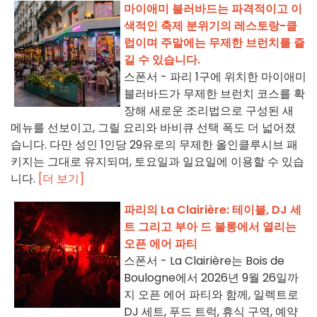
마이애미 블러바드는 파격적이고 이
색적인 축제 분위기의 레스토랑-클
럽이며 주말에는 무제한 브런치를 즐
길 수 있습니다.
스폰서 - 파리 1구에 위치한 마이애미
블러바드가 무제한 브런치 코스를 확
장해 새로운 조리법으로 구성된 새
메뉴를 선보이고, 그릴 요리와 바비큐 선택 폭도 더 넓어졌
습니다. 다만 성인 1인당 29유로의 무제한 올인클루시브 패
키지는 그대로 유지되며, 토요일과 일요일에 이용할 수 있습
니다.
[더 보기]
파리의 La Clairière: 테이블, DJ 세
트 그리고 부아 드 불롱에서 열리는
오픈 에어 파티
스폰서 - La Clairière는 Bois de
Boulogne에서 2026년 9월 26일까
지 오픈 에어 파티와 함께, 일렉트로
DJ 세트, 푸드 트럭, 휴식 구역, 예약