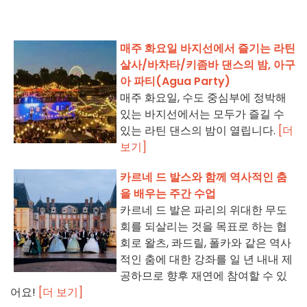
매주 화요일 바지선에서 즐기는 라틴
살사/바차타/키좀바 댄스의 밤, 아구
아 파티(Agua Party)
매주 화요일, 수도 중심부에 정박해
있는 바지선에서는 모두가 즐길 수
있는 라틴 댄스의 밤이 열립니다.
[더
보기]
카르네 드 발스와 함께 역사적인 춤
을 배우는 주간 수업
카르네 드 발은 파리의 위대한 무도
회를 되살리는 것을 목표로 하는 협
회로 왈츠, 콰드릴, 폴카와 같은 역사
적인 춤에 대한 강좌를 일 년 내내 제
공하므로 향후 재연에 참여할 수 있
어요!
[더 보기]