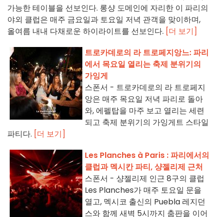
가능한 테이블을 선보인다. 롱샹 도메인에 자리한 이 파리의
야외 클럽은 매주 금요일과 토요일 저녁 관객을 맞이하며,
올여름 내내 다채로운 하이라이트를 선보인다.
[더 보기]
트로카데로의 라 트로페지앙느: 파리
에서 목요일 열리는 축제 분위기의
가잉게
스폰서 - 트로카데로의 라 트로페지
앙은 매주 목요일 저녁 파리로 돌아
와, 에펠탑을 마주 보고 열리는 세련
되고 축제 분위기의 가잉게트 스타일
파티다.
[더 보기]
Les Planches à Paris : 파리에서의
클럽과 멕시칸 파티, 샹젤리제 근처
스폰서 - 샹젤리제 인근 8구의 클럽
Les Planches가 매주 토요일 문을
열고, 멕시코 출신의 Puebla 레지던
스와 함께 새벽 5시까지 춤판을 이어