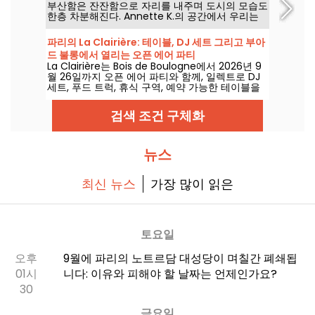
부산함은 잔잔함으로 자리를 내주며 도시의 모습도
한층 차분해진다. Annette K.의 공간에서 우리는
이 특별한 여백을 만끽하며 휴가의 분위기를 더 오
래 끌어안고, 발은 거의 물에 닿을 만큼 여유를 즐
파리의 La Clairière: 테이블, DJ 세트 그리고 부아
긴 뒤 새 학기를 맞이한다.
드 불롱에서 열리는 오픈 에어 파티
La Clairière는 Bois de Boulogne에서 2026년 9
월 26일까지 오픈 에어 파티와 함께, 일렉트로 DJ
세트, 푸드 트럭, 휴식 구역, 예약 가능한 테이블을
선보인다. 롱샹 도메인에 자리한 이 파리의 야외 클
럽은 매주 금요일과 토요일 저녁 관객을 맞이하며,
검색 조건 구체화
올여름 내내 다채로운 하이라이트를 선보인다.
뉴스
최신 뉴스
가장 많이 읽은
토요일
오후
9월에 파리의 노트르담 대성당이 며칠간 폐쇄됩
01시
니다: 이유와 피해야 할 날짜는 언제인가요?
30
금요일