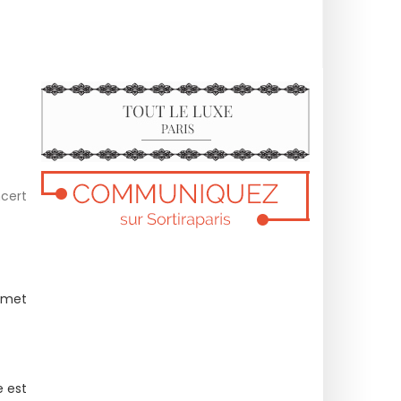
ncert
i met
e est