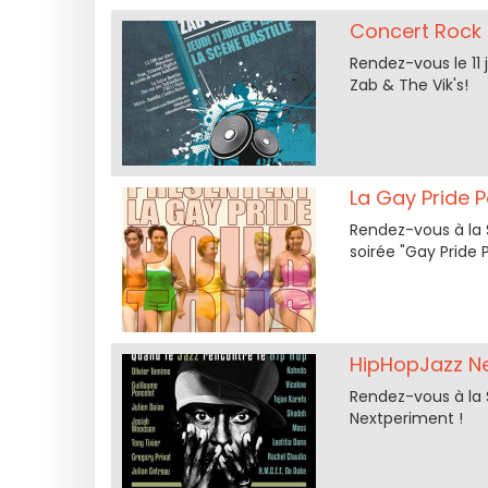
Concert Rock 
Rendez-vous le 11 j
Zab & The Vik's!
La Gay Pride P
Rendez-vous à la S
soirée "Gay Pride 
HipHopJazz Ne
Rendez-vous à la S
Nextperiment !