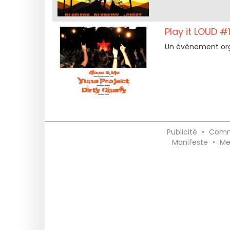
Play it LOUD #
Un évènement orga
Publicité
•
Comm
Manifeste
•
Me