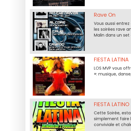
Rave On
Vous aussi entrez
les soirées rave 
Malin dans un set 
FIESTA LATINA
LOS MVP vous offr
¤: musique, danse,
FIESTA LATINO
Cette Soirée, est
simplement faire 
conviviale et chal