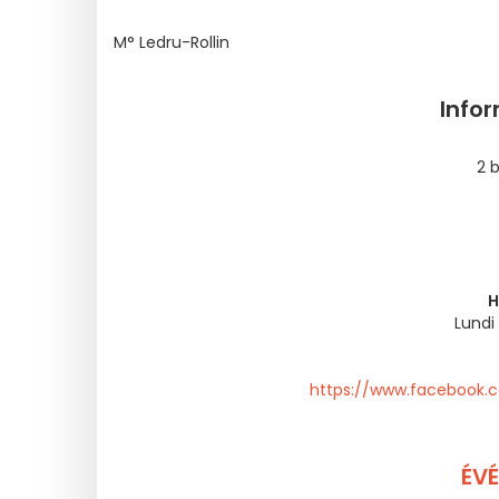
M° Ledru-Rollin
Info
2 b
H
Lundi 
https://www.facebook.
ÉV