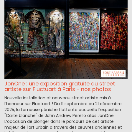
JonOne : une exposition gratuite du street
artiste sur Fluctuart à Paris - nos photos
Nouvelle installation et nouveau street artiste mis à
l’honneur sur Fluctuart ! Du 11 septembre au 21 décembre
2025, la fameuse péniche flottante accueille l’exposition
"Carte blanche" de John Andrew Perello alias JonOne.
L’occasion de plonger dans le parcours de cet artiste
majeur de l’art urbain à travers des œuvres anciennes et