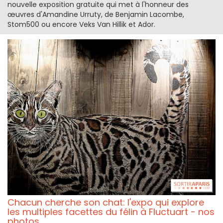
nouvelle exposition gratuite qui met à l'honneur des
œuvres d'Amandine Urruty, de Benjamin Lacombe,
Stom500 ou encore Veks Van Hillik et Ador.
Chacun cherche son chat: l'expo qui explore
les multiples facettes du félin à Fluctuart - nos
photos