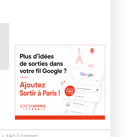
e
•
FAQ / Contact