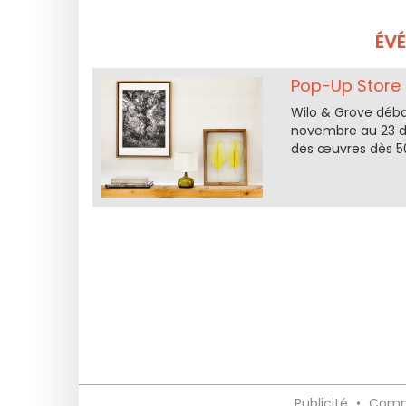
ÉV
Pop-Up Store d
Wilo & Grove déba
novembre au 23 dé
des œuvres dès 50
Publicité
•
Comm