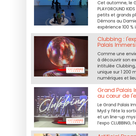
Cet automne, le G
PLAYGROUND KIDS !
petits et grands 
Démons au Damier 
expérience 100 % i
Clubbing : l'
Palais Immers
Comme une envie d
à découvrir son ex
intitulée Clubbing
unique sur 1 200 m²
numériques et lie
Grand Palais I
au cœur de l'
Le Grand Palais Im
Myd y fête la sort
et un line-up mystè
l’expo CLUBBING, 