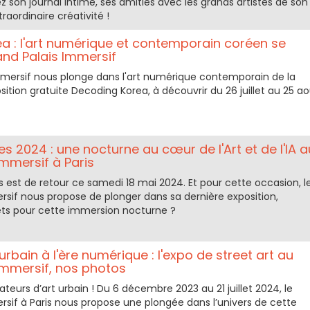
z son journal intime, ses amitiés avec les grands artistes de son
raordinaire créativité !
a : l'art numérique et contemporain coréen se
and Palais Immersif
mmersif nous plonge dans l'art numérique contemporain de la
sition gratuite Decoding Korea, à découvrir du 26 juillet au 25 ao
s 2024 : une nocturne au cœur de l'Art et de l'IA a
mmersif à Paris
 est de retour ce samedi 18 mai 2024. Et pour cette occasion, l
rsif nous propose de plonger dans sa dernière exposition,
êts pour cette immersion nocturne ?
urbain à l'ère numérique : l'expo de street art au
Immersif, nos photos
ateurs d’art urbain ! Du 6 décembre 2023 au 21 juillet 2024, le
rsif à Paris nous propose une plongée dans l’univers de cette