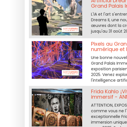
Artificial Dream
Grand Palais I
L'IA et l'art s'en
Dreams II, une no
œuvres dont la cré
jusqu'au 31 août 20
Pixels au Gran
numérique et 
Une bonne nouvelle
Grand Palais Imme
exposition parisie
2025. Venez explor
l'intelligence arti
Frida Kahlo ¡Vi
immersif - AN
ATTENTION, EXPOSI
comme vous ne l'a
exceptionnelle Fri
immersion unique d