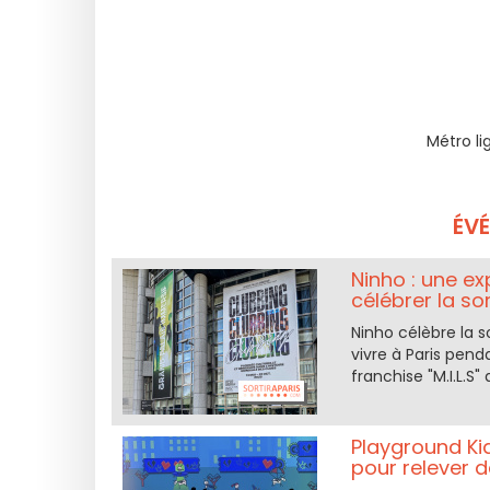
Métro lig
ÉV
Ninho : une e
célébrer la sort
Ninho célèbre la s
vivre à Paris pend
franchise "M.I.L.S
Playground Kid
pour relever d