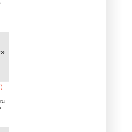
c
ite
r)
 DJ
e