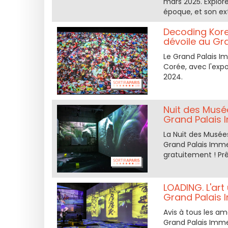
mars 2025. Explore
époque, et son ext
Decoding Kore
dévoile au Gr
Le Grand Palais I
Corée, avec l'expo
2024.
Nuit des Musée
Grand Palais I
La Nuit des Musées
Grand Palais Imme
gratuitement ! Pr
LOADING. L'art 
Grand Palais 
Avis à tous les am
Grand Palais Imme