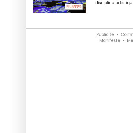
discipline artistiq
Publicité
•
Comm
Manifeste
•
Me