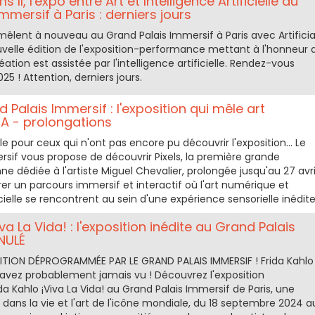
s II, l'expo entre Art et Intelligence Artificielle au
mmersif à Paris : derniers jours
tremêlent à nouveau au Grand Palais Immersif à Paris avec Artificia
uvelle édition de l'exposition-performance mettant à l'honneur 
ation est assistée par l'intelligence artificielle. Rendez-vous
25 ! Attention, derniers jours.
d Palais Immersif : l'exposition qui mêle art
IA - prolongations
 pour ceux qui n'ont pas encore pu découvrir l'exposition... Le
rsif vous propose de découvrir Pixels, la première grande
nne dédiée à l'artiste Miguel Chevalier, prolongée jusqu'au 27 avri
er un parcours immersif et interactif où l'art numérique et
ficielle se rencontrent au sein d'une expérience sensorielle inédite
va La Vida! : l'exposition inédite au Grand Palais
NULÉ
TION DÉPROGRAMMÉE PAR LE GRAND PALAIS IMMERSIF ! Frida Kahlo
vez probablement jamais vu ! Découvrez l'exposition
da Kahlo ¡Viva La Vida! au Grand Palais Immersif de Paris, une
ans la vie et l'art de l'icône mondiale, du 18 septembre 2024 a