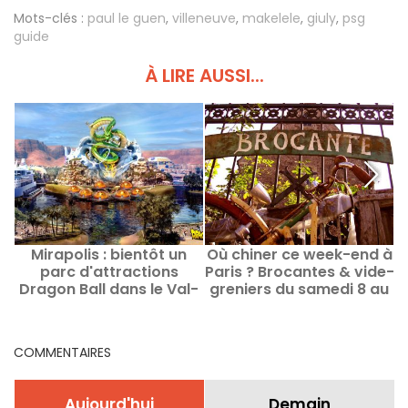
Mots-clés :
paul le guen
,
villeneuve
,
makelele
,
giuly
,
psg
guide
À LIRE AUSSI...
Mirapolis : bientôt un
Où chiner ce week-end à
parc d'attractions
Paris ? Brocantes & vide-
Dragon Ball dans le Val-
greniers du samedi 8 au
d'Oise ?
dimanche 9 août 2026
COMMENTAIRES
Aujourd'hui
Demain