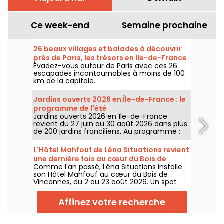
Ce week-end
Semaine prochaine
26 beaux villages et balades à découvrir
près de Paris, les trésors en Ile-de-France
Évadez-vous autour de Paris avec ces 26
escapades incontournables à moins de 100
km de la capitale.
Jardins ouverts 2026 en Île-de-France : le
programme de l'été
Jardins ouverts 2026 en Île-de-France
revient du 27 juin au 30 août 2026 dans plus
de 200 jardins franciliens. Au programme :
concerts, spectacles, visites, ateliers et
installations artistiques.
L'Hôtel Mahfouf de Léna Situations revient
une dernière fois au cœur du Bois de
Comme l'an passé, Léna Situations installe
Vincennes
son Hôtel Mahfouf au cœur du Bois de
Vincennes, du 2 au 23 août 2026. Un spot
chill et estival, entre vlogs d'août, shopping,
gourmandises végé et détente, avec un
Affinez votre recherche
goût de nostalgie.