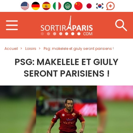
Accueil
Loisirs
Psg: makelele et giuly seront parisiens !
PSG: MAKELELE ET GIULY
SERONT PARISIENS !