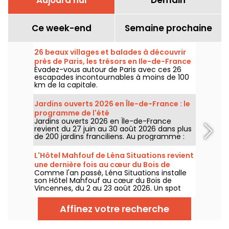
Ce week-end
Semaine prochaine
26 beaux villages et balades à découvrir
près de Paris, les trésors en Ile-de-France
Évadez-vous autour de Paris avec ces 26
escapades incontournables à moins de 100
km de la capitale.
Jardins ouverts 2026 en Île-de-France : le
programme de l'été
Jardins ouverts 2026 en Île-de-France
revient du 27 juin au 30 août 2026 dans plus
de 200 jardins franciliens. Au programme :
concerts, spectacles, visites, ateliers et
installations artistiques.
L'Hôtel Mahfouf de Léna Situations revient
une dernière fois au cœur du Bois de
Comme l'an passé, Léna Situations installe
Vincennes
son Hôtel Mahfouf au cœur du Bois de
Vincennes, du 2 au 23 août 2026. Un spot
chill et estival, entre vlogs d'août, shopping,
gourmandises végé et détente, avec un
Affinez votre recherche
goût de nostalgie.