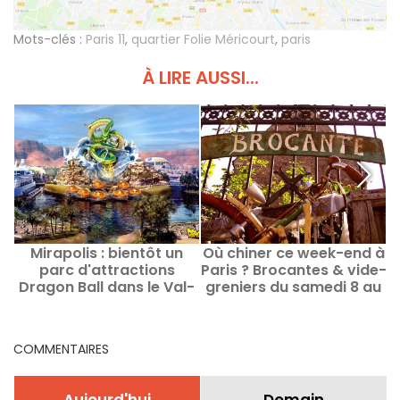
Mots-clés :
Paris 11
,
quartier Folie Méricourt
,
paris
À LIRE AUSSI...
Mirapolis : bientôt un
Où chiner ce week-end à
parc d'attractions
Paris ? Brocantes & vide-
Dragon Ball dans le Val-
greniers du samedi 8 au
d'Oise ?
dimanche 9 août 2026
COMMENTAIRES
Aujourd'hui
Demain