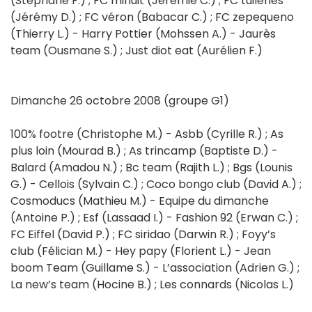
(Stéphane F.) ; FC minuit (Jérémie C.) ; FC tuileries
(Jérémy D.) ; FC véron (Babacar C.) ; FC zepequeno
(Thierry L.) - Harry Pottier (Mohssen A.) - Jaurès
team (Ousmane S.) ; Just diot eat (Aurélien F.)
Dimanche 26 octobre 2008 (groupe G1)
100% footre (Christophe M.) - Asbb (Cyrille R.) ; As
plus loin (Mourad B.) ; As trincamp (Baptiste D.) -
Balard (Amadou N.) ; Bc team (Rajith L.) ; Bgs (Lounis
G.) - Cellois (Sylvain C.) ; Coco bongo club (David A.) ;
Cosmoducs (Mathieu M.) - Equipe du dimanche
(Antoine P.) ; Esf (Lassaad I.) - Fashion 92 (Erwan C.) ;
FC Eiffel (David P.) ; FC siridao (Darwin R.) ; Foyy’s
club (Félician M.) - Hey papy (Florient L.) - Jean
boom Team (Guillame S.) - L’association (Adrien G.) ;
La new’s team (Hocine B.) ; Les connards (Nicolas L.)