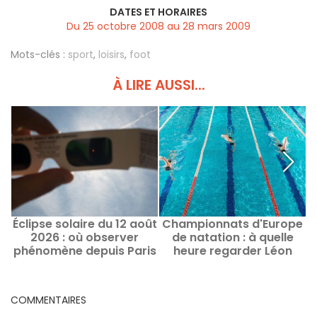
DATES ET HORAIRES
Du 25 octobre 2008 au 28 mars 2009
Mots-clés :
sport
,
loisirs
,
foot
À LIRE AUSSI...
Éclipse solaire du 12 août
Championnats d'Europe
2026 : où observer
de natation : à quelle
phénomène depuis Paris
heure regarder Léon
s
et alentours ? Les
Marchand et Maxime
a
évènements et spots
Grousset ?
clés
COMMENTAIRES