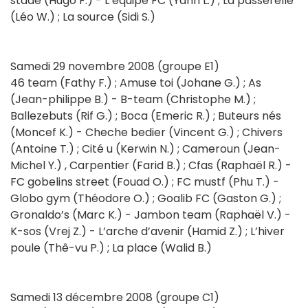
stade (Hugo F.) - L’équipe FC (Yann L.) ; La passerelle
(Léo W.) ; La source (Sidi S.)
Samedi 29 novembre 2008 (groupe E1)
46 team (Fathy F.) ; Amuse toi (Johane G.) ; As
(Jean-philippe B.) - B-team (Christophe M.) ;
Ballezebuts (Rif G.) ; Boca (Emeric R.) ; Buteurs nés
(Moncef K.) - Cheche bedier (Vincent G.) ; Chivers
(Antoine T.) ; Cité u (Kerwin N.) ; Cameroun (Jean-
Michel Y.) , Carpentier (Farid B.) ; Cfas (Raphaël R.) -
FC gobelins street (Fouad O.) ; FC mustf (Phu T.) -
Globo gym (Théodore O.) ; Goalib FC (Gaston G.) ;
Gronaldo’s (Marc K.) - Jambon team (Raphaël V.) -
K-sos (Vrej Z.) - L’arche d’avenir (Hamid Z.) ; L’hiver
poule (Thê-vu P.) ; La place (Walid B.)
Samedi 13 décembre 2008 (groupe C1)