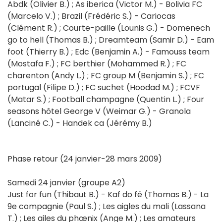
Abdk (Olivier B.) ; As iberica (Victor M.) - Bolivia FC
(Marcelo V.) ; Brazil (Frédéric S.) - Cariocas
(Clément R.) ; Courte-paille (Lounis G.) - Domenech
go to hell (Thomas B.) ; Dreamteam (Samir D.) - Eam
foot (Thierry B.) ; Edc (Benjamin A.) - Famouss team
(Mostafa F.) ; FC berthier (Mohammed R.) ; FC
charenton (Andy L.) ; FC group M (Benjamin S.) ; FC
portugal (Filipe D.) ; FC suchet (Hoodad M.) ; FCVF
(Matar S.) ; Football champagne (Quentin L.) ; Four
seasons hôtel George V (Weimar G.) - Granola
(Lanciné C.) - Handek ca (Jérémy B.)
Phase retour (24 janvier-28 mars 2009)
Samedi 24 janvier (groupe A2)
Just for fun (Thibaut B.) - Kaf do fé (Thomas B.) - La
9e compagnie (Paul S.) ; Les aigles du mali (Lassana
T.) ; Les ailes du phœnix (Ange M.) ; Les amateurs