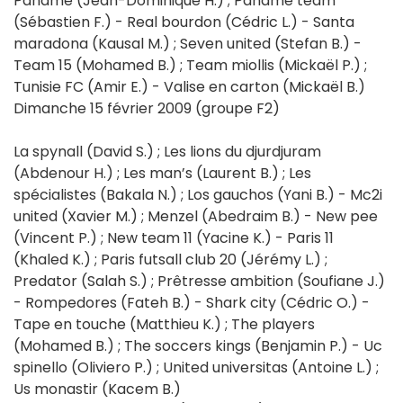
Paname (Jean-Dominique H.) ; Paname team
(Sébastien F.) - Real bourdon (Cédric L.) - Santa
maradona (Kausal M.) ; Seven united (Stefan B.) -
Team 15 (Mohamed B.) ; Team miollis (Mickaël P.) ;
Tunisie FC (Amir E.) - Valise en carton (Mickaël B.)
Dimanche 15 février 2009 (groupe F2)
La spynall (David S.) ; Les lions du djurdjuram
(Abdenour H.) ; Les man’s (Laurent B.) ; Les
spécialistes (Bakala N.) ; Los gauchos (Yani B.) - Mc2i
united (Xavier M.) ; Menzel (Abedraim B.) - New pee
(Vincent P.) ; New team 11 (Yacine K.) - Paris 11
(Khaled K.) ; Paris futsall club 20 (Jérémy L.) ;
Predator (Salah S.) ; Prêtresse ambition (Soufiane J.)
- Rompedores (Fateh B.) - Shark city (Cédric O.) -
Tape en touche (Matthieu K.) ; The players
(Mohamed B.) ; The soccers kings (Benjamin P.) - Uc
spinello (Oliviero P.) ; United universitas (Antoine L.) ;
Us monastir (Kacem B.)