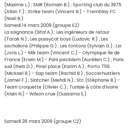
(Maxime L.) ; SMR (Romain B.) ; Sporting club du 3975
(Allan T.) ; Strike team (Vincent B.) - Tremblay FC
(Noël B.)
Samedi 14 mars 2009 (groupe E2)
La soignance (Sifal A.) ; Les ingénieurs de retour
(Tarak N.) ; Les pussycat boys (Ludovic R.) ; Les
sochalions (Philippe G.) ; Les tontons (Sylvain G.) ; Lsr
(Joris L.) - Mlk team (Vincent C.) - Olympique île de
France (Erwin M.) - Pani pwoblem (Aurélien C.) ; Paris
sud (Iheb D.) ; Pinel place (Karim A.) ; Porto 756
(Mickael B.) - Sap team (Rachid B.) ; Soccerhustlers
(Jamel F.) ; Slatcher (Mehdi N.) ; Stc (Stéphane B.) -
Team croquette (Olivier C.) ; Tunisie & côte d’ivoire
(Alain N.) - Wilson crue (Oussama S.)
Samedi 28 mars 2009 (groupe C2)