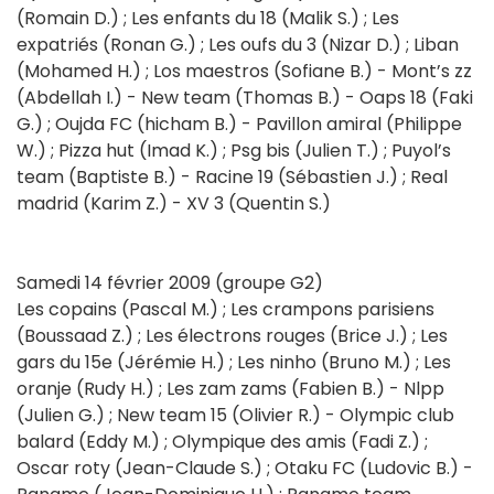
(Romain D.) ; Les enfants du 18 (Malik S.) ; Les
expatriés (Ronan G.) ; Les oufs du 3 (Nizar D.) ; Liban
(Mohamed H.) ; Los maestros (Sofiane B.) - Mont’s zz
(Abdellah I.) - New team (Thomas B.) - Oaps 18 (Faki
G.) ; Oujda FC (hicham B.) - Pavillon amiral (Philippe
W.) ; Pizza hut (Imad K.) ; Psg bis (Julien T.) ; Puyol’s
team (Baptiste B.) - Racine 19 (Sébastien J.) ; Real
madrid (Karim Z.) - XV 3 (Quentin S.)
Samedi 14 février 2009 (groupe G2)
Les copains (Pascal M.) ; Les crampons parisiens
(Boussaad Z.) ; Les électrons rouges (Brice J.) ; Les
gars du 15e (Jérémie H.) ; Les ninho (Bruno M.) ; Les
oranje (Rudy H.) ; Les zam zams (Fabien B.) - Nlpp
(Julien G.) ; New team 15 (Olivier R.) - Olympic club
balard (Eddy M.) ; Olympique des amis (Fadi Z.) ;
Oscar roty (Jean-Claude S.) ; Otaku FC (Ludovic B.) -