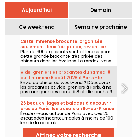
Aujourd'hui
Demain
Ce week-end
Semaine prochaine
Cette immense brocante, organisée
seulement deux fois par an, revient ce
Plus de 300 exposants sont attendus pour
week-end dans les Yvelines
cette grande brocante très prisée des
chineurs dans les Yvelines. Le rendez-vous
revient sous le parking du Carrefour de
Montesson le dimanche 9 août 2026.
Vide-greniers et brocantes du samedi 8
au dimanche 9 août 2026 à Paris - le
Envie de chiner ce week-end ? Découvrez
programme du week-end
les brocantes et vide-greniers à Paris, à ne
pas manquer ces samedi 8 et dimanche 9
août 2026 pour faire le plein de bonnes
affaires.
26 beaux villages et balades à découvrir
près de Paris, les trésors en Ile-de-France
Évadez-vous autour de Paris avec ces 26
escapades incontournables à moins de 100
km de la capitale.
Affinez votre recherche