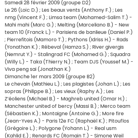
Samedi 28 février 2009 (groupe D2)
Le 26 (Loïc D.) ; Les beaux vents (Anthony F.) ; Les
nmg (Vincent F.) ; Limsa team (Mohamed-Salim T.) -
Mahi mahi (Marc G.) ; Melting (Marceliano B.) - New
team 10 (Franck L.) - Parisiens de banlieue (Daniel P.)
; Pierrefitois (Mamoro T.) ; Pythons (Idriss H.) - Rads
(Yonathan K.) ; Rébeval (Hamza S.) ; River givergis
(Nemrut Y.) - Stalingrad FC (Mohamed G.) ; Squadra
(Willy L.) - Taka (Thierry N.) ; Team DJS (Youssef M.) -
Viva peng sai (Jonathan K.)
Dimanche 1er mars 2009 (groupe B2)
Le chevain (Mathieu L.) ; Les plagistes (Johan L.) ; Les
sopras (Philippe B.) ; Les vieux (Raphy A.) ; Les
Z’éoliens (Michael B.) - Maghreb united (Omar H.) ;
Manchester united of bercy (Massi B.) ; Merco team
(Sébastien K.) ; Montaigne (Antoine G.) ; More fire
(Jean-Yves A.) - Paris 12e FC (Raphaël K.) ; Pitouflos
(Grégoire L.) ; Polygone (Yohann L.) - Real usm
(Kahlid E.) ; Renards FC (Romain T.) - Simone Weil