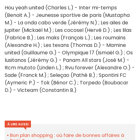
Hou yeah united (Charles L.) - Inter mi-temps
(Benoit A.) - Jeunesse sportive de paris (Mustapha
M.) - La onda cabo verde (Jérémy N.) ; Les ailes de
jupiter (Mickaël M.) ; Les cocosel (Hervé D.) ; Les lilas
(Fabrice B.) ; Les maks (François L.) ; Les roumains
(Alexandre H.) ; Les texans (Thomas D.) - Mamine
united (Guillaume G.) - Olympique 17 (Ismaël G.) ; Os
lusitanos (Jérémy G.) - Panam All stars (José M.) -
Rcm mutoto (Linden L.) ; Rvu forever (Alexandre O.) -
Sade (Franck M.) ; Seleçao (Pathé B.) ; Spontini FC
(Aymeric P.) - Tok (Bénor C.) ; Torpedo (Boubacar
D.) - Victeam (Constantin B.)
À LIRE AUSSI
Bon plan shopping : où faire de bonnes affaires à