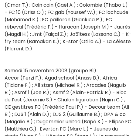
(Omar T.) ; Coin coin (Gaël A.) ; Colombie (Thabo L.)
- FC 10 (Driss O.) ; FC gab (Youssef W.) ; FC lachaude
(Mohamed K.) ; FC pailleron (Gianluca P.) ; FC
rébeval (Frédéric F.) - Huracan (Joseph M.) - Jaurès
(Magdi H.) ; Jmt (Faiçal Z.) ; Jo51tess (Lassana C.) - K-
fry team (Bamakan K.) ; K-stor (Otilio A.) - La céleste
(Florent D.)
Samedi 15 novembre 2008 (groupe B1)
Accor (Terzi F.) ; Agad school (Anass B.) ; Africa
(Tidiane F.) ; All stars (Michael R.) ; Arcades (Naguib
B.) ; Asmf 1 (Joe R.) ; Asmf 2 (Alain-Patrick R.) - Bloc
de l’est (Jérémie S.) - Chalon figuration (Najim C.) ;
CE gestitres FC (Frédéric Paul P.) - Decour team (Ali
B.) ; DJS 1 (Alain D.) ; DJS 2 (Guillaume B.) ; DPA & co
(Magalie B.) ; Dugommier united (Bapé K.) - Ellipse FC
(Matthieu G.) ; Everton FC (Marc L.) - Jeunes du