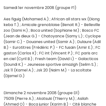
Samedi 1er novembre 2008 (groupe F1)
Aes figuig (Mohamed A.) ; African all stars wx (Diong
keba T.) ; Amicale grenobloise (Benoit R.) - Belleville
zoo (Sami H.) ; Boca united (Sophiane M.) ; Bosco FC
(Jean de dieux G.) - Chatoyance (Samy L.) ; Cyclope
(Samir C.) - Douanes united (Samir A.) ; Dulaure (Adil
B.) - Eurotitres (Frédéric P.) - FC fusain (Amir E.) ; FC
gaston (Carlos K) ; FC int (Vincent P.) ; FC paris arc
en ciel (Cyril B.) ; Fresh team (David I.) - Galacticos
(Soundi K.) - Jeunesse sportive amazigh (Selim S.) ;
Jsk 11 (Kamel A.) ; Jsk 20 (Naim M.) - La scoltate
(Djamel D.)
Dimanche 2 novembre 2008 (groupe D1)
75019 (Pierre A.) ; Akatsuki (Thierry M.) ; Asilah
(Ahmed O) - Boca junior (Karim B.) - Cité blanche