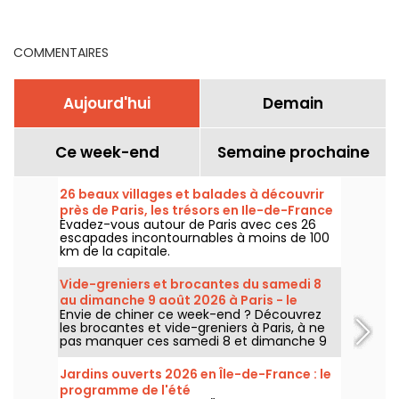
et alentours ? Les
d'Oise ?
évènements et spots
clés
COMMENTAIRES
Aujourd'hui
Demain
Ce week-end
Semaine prochaine
26 beaux villages et balades à découvrir
près de Paris, les trésors en Ile-de-France
Évadez-vous autour de Paris avec ces 26
escapades incontournables à moins de 100
km de la capitale.
Vide-greniers et brocantes du samedi 8
au dimanche 9 août 2026 à Paris - le
Envie de chiner ce week-end ? Découvrez
programme du week-end
les brocantes et vide-greniers à Paris, à ne
pas manquer ces samedi 8 et dimanche 9
août 2026 pour faire le plein de bonnes
affaires.
Jardins ouverts 2026 en Île-de-France : le
programme de l'été