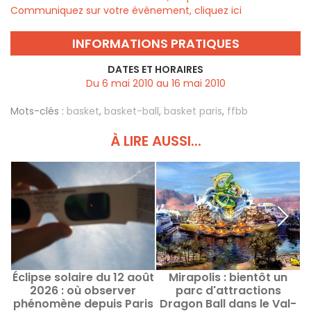
Communiquez sur votre évènement, cliquez ici
INFORMATIONS PRATIQUES
DATES ET HORAIRES
Du 6 mai 2010 au 16 mai 2010
Mots-clés :
basket
,
basket-ball
,
basket paris
,
ffbb
À LIRE AUSSI...
Éclipse solaire du 12 août
Mirapolis : bientôt un
2026 : où observer
parc d'attractions
phénomène depuis Paris
Dragon Ball dans le Val-
a