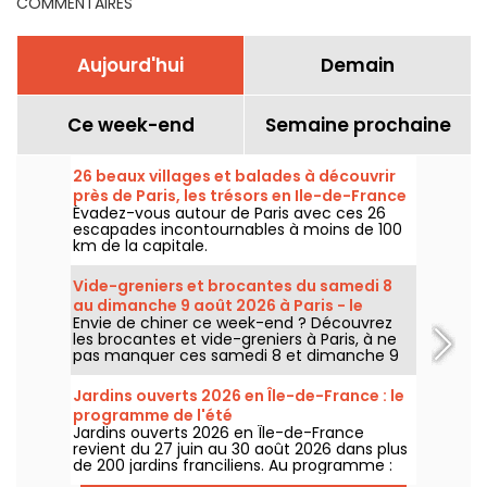
COMMENTAIRES
Aujourd'hui
Demain
Ce week-end
Semaine prochaine
26 beaux villages et balades à découvrir
près de Paris, les trésors en Ile-de-France
Évadez-vous autour de Paris avec ces 26
escapades incontournables à moins de 100
km de la capitale.
Vide-greniers et brocantes du samedi 8
au dimanche 9 août 2026 à Paris - le
Envie de chiner ce week-end ? Découvrez
programme du week-end
les brocantes et vide-greniers à Paris, à ne
pas manquer ces samedi 8 et dimanche 9
août 2026 pour faire le plein de bonnes
affaires.
Jardins ouverts 2026 en Île-de-France : le
programme de l'été
Jardins ouverts 2026 en Île-de-France
revient du 27 juin au 30 août 2026 dans plus
de 200 jardins franciliens. Au programme :
concerts, spectacles, visites, ateliers et