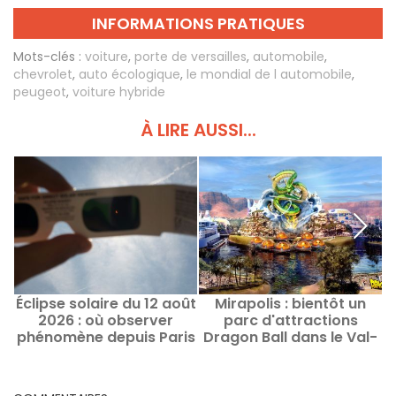
INFORMATIONS PRATIQUES
Mots-clés :
voiture
,
porte de versailles
,
automobile
,
chevrolet
,
auto écologique
,
le mondial de l automobile
,
peugeot
,
voiture hybride
À LIRE AUSSI...
Éclipse solaire du 12 août
Mirapolis : bientôt un
2026 : où observer
parc d'attractions
phénomène depuis Paris
Dragon Ball dans le Val-
a
et alentours ? Les
d'Oise ?
évènements et spots
clés