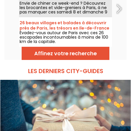
Envie de chiner ce week-end ? Découvrez
programme du week-end
les brocantes et vide-greniers à Paris, à ne
pas manquer ces samedi 8 et dimanche 9
août 2026 pour faire le plein de bonnes
affaires.
26 beaux villages et balades à découvrir
près de Paris, les trésors en Ile-de-France
Évadez-vous autour de Paris avec ces 26
escapades incontournables à moins de 100
km de la capitale.
Affinez votre recherche
LES DERNIERS CITY-GUIDES