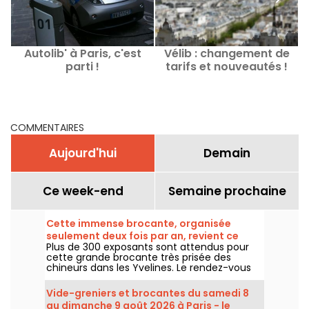
Autolib' à Paris, c'est
Vélib : changement de
É
parti !
tarifs et nouveautés !
p
COMMENTAIRES
Aujourd'hui
Demain
Ce week-end
Semaine prochaine
Cette immense brocante, organisée
seulement deux fois par an, revient ce
Plus de 300 exposants sont attendus pour
week-end dans les Yvelines
cette grande brocante très prisée des
chineurs dans les Yvelines. Le rendez-vous
revient sous le parking du Carrefour de
Montesson le dimanche 9 août 2026.
Vide-greniers et brocantes du samedi 8
au dimanche 9 août 2026 à Paris - le