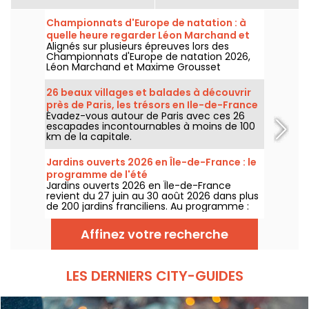
Championnats d'Europe de natation : à
quelle heure regarder Léon Marchand et
Alignés sur plusieurs épreuves lors des
Maxime Grousset ?
Championnats d'Europe de natation 2026,
Léon Marchand et Maxime Grousset
comptent parmi les grandes chances de
médailles tricolores. Voici le calendrier précis
26 beaux villages et balades à découvrir
de leurs courses pour ne rien manquer de
près de Paris, les trésors en Ile-de-France
leurs prestations dans le bassin.
Évadez-vous autour de Paris avec ces 26
escapades incontournables à moins de 100
km de la capitale.
Jardins ouverts 2026 en Île-de-France : le
programme de l'été
Jardins ouverts 2026 en Île-de-France
revient du 27 juin au 30 août 2026 dans plus
de 200 jardins franciliens. Au programme :
concerts, spectacles, visites, ateliers et
installations artistiques.
Affinez votre recherche
LES DERNIERS CITY-GUIDES