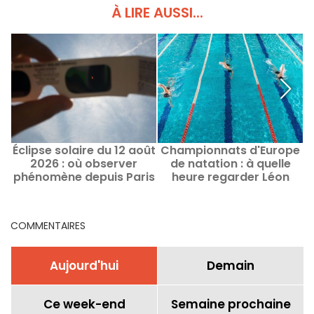
À LIRE AUSSI...
Éclipse solaire du 12 août
Championnats d'Europe
2026 : où observer
de natation : à quelle
phénomène depuis Paris
heure regarder Léon
D
et alentours ? Les
Marchand et Maxime
évènements et spots
Grousset ?
clés
COMMENTAIRES
Aujourd'hui
Demain
Ce week-end
Semaine prochaine