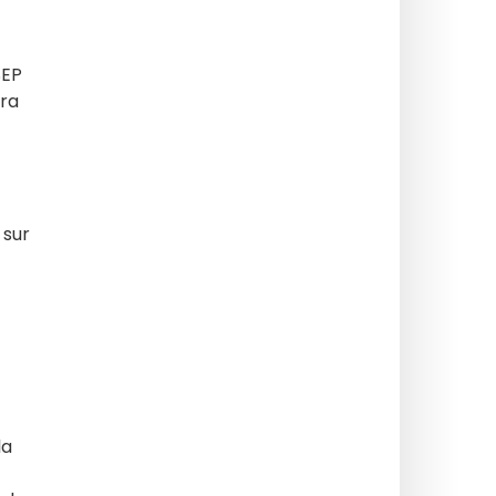
SEP
ira
 sur
la