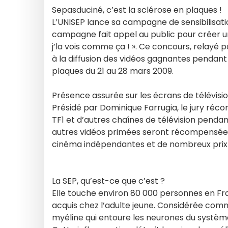
Sepasduciné, c’est la sclérose en plaques !
L’UNISEP lance sa campagne de sensibilisatio
campagne fait appel au public pour créer un
j’la vois comme ça ! ». Ce concours, relayé
à la diffusion des vidéos gagnantes pendant
plaques du 21 au 28 mars 2009.
Présence assurée sur les écrans de télévisi
Présidé par Dominique Farrugia, le jury réco
TF1 et d’autres chaînes de télévision pendan
autres vidéos primées seront récompensées 
cinéma indépendantes et de nombreux prix of
La SEP, qu’est-ce que c’est ?
Elle touche environ 80 000 personnes en Fr
acquis chez l’adulte jeune. Considérée com
myéline qui entoure les neurones du systèm