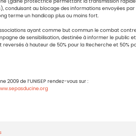
ine (gaine protectrice permettant la transmission rapide
ps), conduisant au blocage des informations envoyées par 
ong terme un handicap plus ou moins fort.
 associations ayant comme but commun le combat contre
agne de sensibilisation, destinée à informer le public et
ont reversés à hauteur de 50% pour la Recherche et 50% p
e 2009 de l’UNISEP rendez-vous sur :
ww.sepasducine.org
s