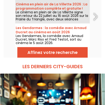
Cinéma en plein air de La Villette 2026 : La
programmation complète et gratuite !
Le cinéma en plein air de La Villette signe
son retour du 22 juillet au 16 août 2026 sur la
Prairie du Triangle, avec deux séances
gratuites par jour, à 18h et 21h. Pour cette
35e édition, le festival met à l’honneur le
Les Gendarmes : la comédie avec Arnaud
thème “L’appel de la forêt”. Découvrez la
Ducret au cinéma en août 2026
programmation complète et gratuite !
Les Gendarmes, la comédie avec Arnaud
Ducret, Marc Riso et Fred Testot, sort au
cinéma le 5 août 2026.
Affinez votre recherche
LES DERNIERS CITY-GUIDES