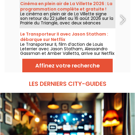
Cinéma en plein air de La Villette 2026 : La
programmation complète et gratuite !
Le cinéma en plein air de La Villette signe
son retour du 22 juillet au 16 août 2026 sur la
Prairie du Triangle, avec deux séances
gratuites par jour, à 18h et 21h. Pour cette
35e édition, le festival met à l’honneur le
Le Transporteur II avec Jason Statham :
thème “L’appel de la forêt”. Découvrez la
débarque sur Netflix
programmation complète et gratuite !
Le Transporteur II, film d’action de Louis
Leterrier avec Jason Statham, Alessandro
Gassman et Amber Valletta, arrive sur Netflix
le 29 juillet 2026.
Affinez votre recherche
LES DERNIERS CITY-GUIDES