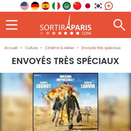
Accueil
Culture
Cinéma & séries
Envoyés très spéciaux
ENVOYÉS TRÈS SPÉCIAUX