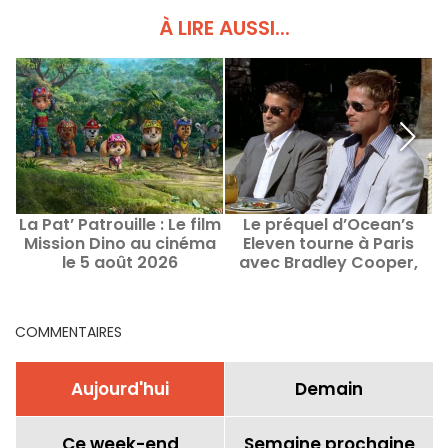
À LIRE AUSSI...
La Pat’ Patrouille : Le film
Le préquel d’Ocean’s
Mission Dino au cinéma
Eleven tourne à Paris
D
le 5 août 2026
avec Bradley Cooper,
Margot Robbie et Omar
Sy
COMMENTAIRES
Aujourd'hui
Demain
Ce week-end
Semaine prochaine