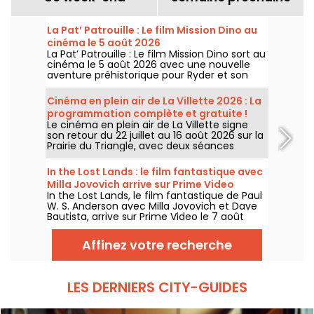
La Pat’ Patrouille : Le film Mission Dino au
cinéma le 5 août 2026
La Pat’ Patrouille : Le film Mission Dino sort au
cinéma le 5 août 2026 avec une nouvelle
aventure préhistorique pour Ryder et son
équipe.
Cinéma en plein air de La Villette 2026 : La
programmation complète et gratuite !
Le cinéma en plein air de La Villette signe
son retour du 22 juillet au 16 août 2026 sur la
Prairie du Triangle, avec deux séances
gratuites par jour, à 18h et 21h. Pour cette
35e édition, le festival met à l’honneur le
In the Lost Lands : le film fantastique avec
thème “L’appel de la forêt”. Découvrez la
Milla Jovovich arrive sur Prime Video
programmation complète et gratuite !
In the Lost Lands, le film fantastique de Paul
W. S. Anderson avec Milla Jovovich et Dave
Bautista, arrive sur Prime Video le 7 août
2026.
Affinez votre recherche
LES DERNIERS CITY-GUIDES