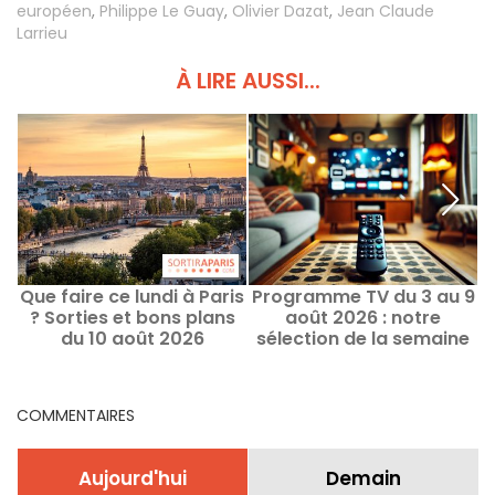
européen
,
Philippe Le Guay
,
Olivier Dazat
,
Jean Claude
Larrieu
À LIRE AUSSI...
Que faire ce lundi à Paris
Programme TV du 3 au 9
L
? Sorties et bons plans
août 2026 : notre
P
du 10 août 2026
sélection de la semaine
p
COMMENTAIRES
Aujourd'hui
Demain