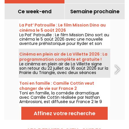
Ce week-end
Semaine prochaine
La Pat’ Patrouille : Le film Mission Dino au
cinéma le 5 août 2026
La Pat’ Patrouille : Le film Mission Dino sort au
cinéma le 5 août 2026 avec une nouvelle
aventure préhistorique pour Ryder et son
équipe.
Cinéma en plein air de La Villette 2026 : La
programmation complète et gratuite !
Le cinéma en plein air de La Villette signe
son retour du 22 juillet au 16 août 2026 sur la
Prairie du Triangle, avec deux séances
gratuites par jour, à 18h et 21h. Pour cette
35e édition, le festival met à l’honneur le
Toni en famille : Camille Cottin veut
thème “L’appel de la forêt”. Découvrez la
changer de vie sur France 2
programmation complète et gratuite !
Toni en famille, la comédie dramatique
avec Camille Cottin réalisée par Nathan
Ambrosioni, est diffusée sur France 2 le 9
août 2026 à 21h10.
Affinez votre recherche