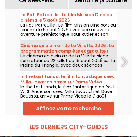
Ce week-end
Semaine prochaine
La Pat’ Patrouille : Le film Mission Dino au
cinéma le 5 août 2026
La Pat’ Patrouille : Le film Mission Dino sort au
cinéma le 5 août 2026 avec une nouvelle
aventure préhistorique pour Ryder et son
équipe.
Cinéma en plein air de La Villette 2026 : La
programmation complète et gratuite !
Le cinéma en plein air de La Villette signe
son retour du 22 juillet au 16 août 2026 sur la
Prairie du Triangle, avec deux séances
gratuites par jour, à 18h et 21h. Pour cette
35e édition, le festival met à l’honneur le
In the Lost Lands : le film fantastique avec
thème “L’appel de la forêt”. Découvrez la
Milla Jovovich arrive sur Prime Video
programmation complète et gratuite !
In the Lost Lands, le film fantastique de Paul
W. S. Anderson avec Milla Jovovich et Dave
Bautista, arrive sur Prime Video le 7 août
2026.
Affinez votre recherche
LES DERNIERS CITY-GUIDES