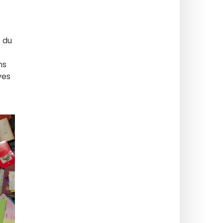
 du
ns
ves