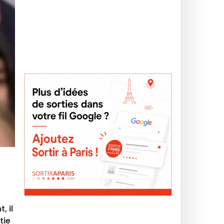
, il
tie