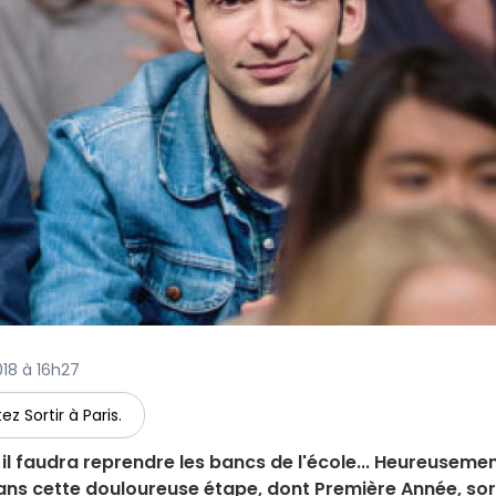
2018 à 16h27
ez Sortir à Paris.
l faudra reprendre les bancs de l'école... Heureusement
ns cette douloureuse étape, dont Première Année, sor