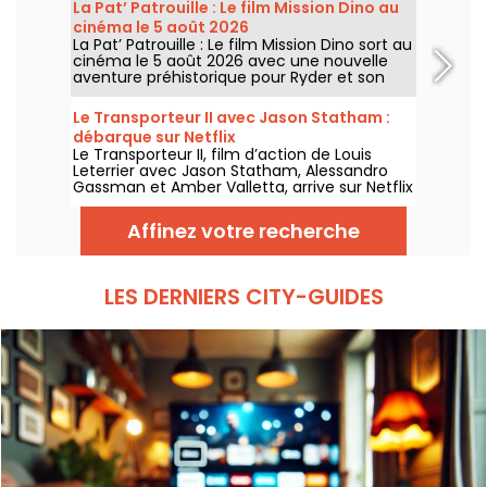
La Pat’ Patrouille : Le film Mission Dino au
thème “L’appel de la forêt”. Découvrez la
cinéma le 5 août 2026
programmation complète et gratuite !
La Pat’ Patrouille : Le film Mission Dino sort au
cinéma le 5 août 2026 avec une nouvelle
aventure préhistorique pour Ryder et son
équipe.
Le Transporteur II avec Jason Statham :
débarque sur Netflix
Le Transporteur II, film d’action de Louis
Leterrier avec Jason Statham, Alessandro
Gassman et Amber Valletta, arrive sur Netflix
le 29 juillet 2026.
Affinez votre recherche
LES DERNIERS CITY-GUIDES