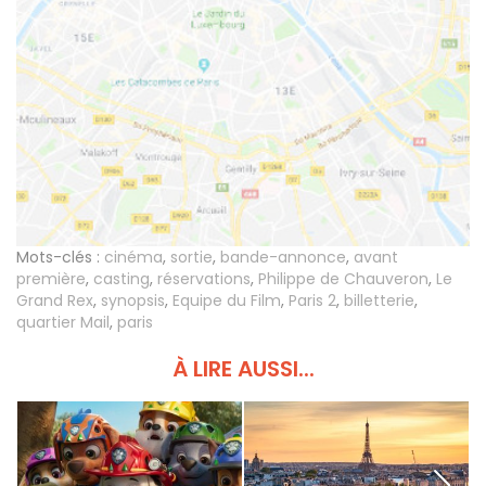
Mots-clés :
cinéma
,
sortie
,
bande-annonce
,
avant
première
,
casting
,
réservations
,
Philippe de Chauveron
,
Le
Grand Rex
,
synopsis
,
Equipe du Film
,
Paris 2
,
billetterie
,
quartier Mail
,
paris
À LIRE AUSSI...