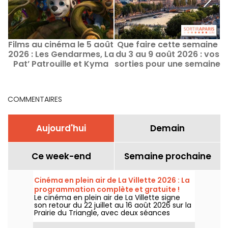
Films au cinéma le 5 août
Que faire cette semaine
Q
2026 : Les Gendarmes, La
du 3 au 9 août 2026 : vos
Pat’ Patrouille et Kyma
sorties pour une semaine
remplie à Paris
COMMENTAIRES
Aujourd'hui
Demain
Ce week-end
Semaine prochaine
Cinéma en plein air de La Villette 2026 : La
programmation complète et gratuite !
Le cinéma en plein air de La Villette signe
son retour du 22 juillet au 16 août 2026 sur la
Prairie du Triangle, avec deux séances
gratuites par jour, à 18h et 21h. Pour cette
35e édition, le festival met à l’honneur le