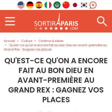
Accueil
Culture
Cinéma & séries
Qu'est-ce qu'on a encore fait au bon Dieu en avant-première au
Grand Rex : Gagnez vos places
QU'EST-CE QU'ON A ENCORE
FAIT AU BON DIEU EN
AVANT-PREMIÈRE AU
GRAND REX : GAGNEZ VOS
PLACES