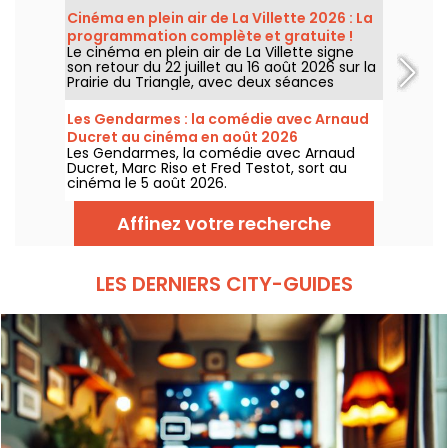
Cinéma en plein air de La Villette 2026 : La
programmation complète et gratuite !
Le cinéma en plein air de La Villette signe
son retour du 22 juillet au 16 août 2026 sur la
Prairie du Triangle, avec deux séances
gratuites par jour, à 18h et 21h. Pour cette
35e édition, le festival met à l’honneur le
Les Gendarmes : la comédie avec Arnaud
thème “L’appel de la forêt”. Découvrez la
Ducret au cinéma en août 2026
programmation complète et gratuite !
Les Gendarmes, la comédie avec Arnaud
Ducret, Marc Riso et Fred Testot, sort au
cinéma le 5 août 2026.
Affinez votre recherche
LES DERNIERS CITY-GUIDES