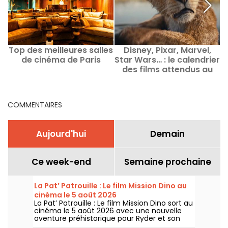
Top des meilleures salles
Disney, Pixar, Marvel,
Q
de cinéma de Paris
Star Wars… : le calendrier
des films attendus au
cinéma jusqu’en 2031
COMMENTAIRES
Aujourd'hui
Demain
Ce week-end
Semaine prochaine
La Pat’ Patrouille : Le film Mission Dino au
cinéma le 5 août 2026
La Pat’ Patrouille : Le film Mission Dino sort au
cinéma le 5 août 2026 avec une nouvelle
aventure préhistorique pour Ryder et son
équipe.