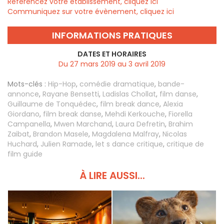
Référencez votre établissement, cliquez ici
Communiquez sur votre évènement, cliquez ici
INFORMATIONS PRATIQUES
DATES ET HORAIRES
Du 27 mars 2019 au 3 avril 2019
Mots-clés :
Hip-Hop
,
comédie dramatique
,
bande-
annonce
,
Rayane Bensetti
,
Ladislas Chollat
,
film danse
,
Guillaume de Tonquédec
,
film break dance
,
Alexia
Giordano
,
film break danse
,
Mehdi Kerkouche
,
Fiorella
Campanella
,
Mwen Marchand
,
Laura Defretin
,
Brahim
Zaibat
,
Brandon Masele
,
Magdalena Malfray
,
Nicolas
Huchard
,
Julien Ramade
,
let s dance critique
,
critique de
film guide
À LIRE AUSSI...