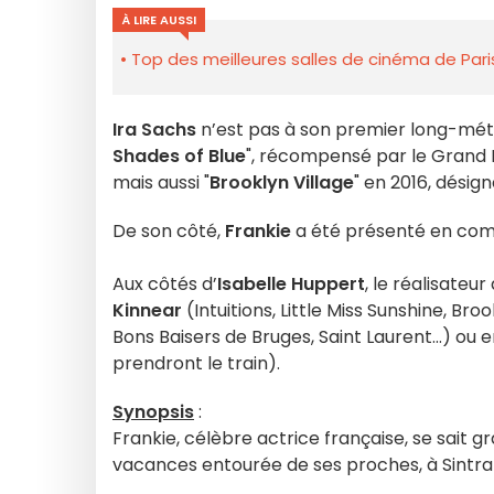
À LIRE AUSSI
Top des meilleures salles de cinéma de Pari
Ira Sachs
n’est pas à son premier long-mét
Shades of Blue
", récompensé par le Grand P
mais aussi "
Brooklyn Village
" en 2016, désig
De son côté,
Frankie
a été présenté en compé
Aux côtés d’
Isabelle Huppert
, le réalisateu
Kinnear
(Intuitions, Little Miss Sunshine, Bro
Bons Baisers de Bruges, Saint Laurent…) ou
prendront le train).
Synopsis
:
Frankie, célèbre actrice française, se sait 
vacances entourée de ses proches, à Sintra 