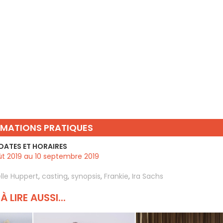
RMATIONS PRATIQUES
DATES ET HORAIRES
t 2019 au 10 septembre 2019
lle Huppert
,
casting
,
synopsis
,
Frankie
,
Ira Sachs
À LIRE AUSSI...