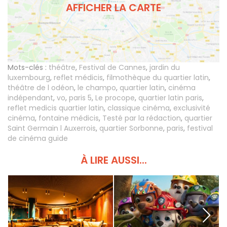
AFFICHER LA CARTE
Mots-clés :
théâtre
,
Festival de Cannes
,
jardin du
luxembourg
,
reflet médicis
,
filmothèque du quartier latin
,
théâtre de l odéon
,
le champo
,
quartier latin
,
cinéma
indépendant
,
vo
,
paris 5
,
Le procope
,
quartier latin paris
,
reflet medicis quartier latin
,
classique cinéma
,
exclusivité
cinéma
,
fontaine médicis
,
Testé par la rédaction
,
quartier
Saint Germain l Auxerrois
,
quartier Sorbonne
,
paris
,
festival
de cinéma guide
À LIRE AUSSI...