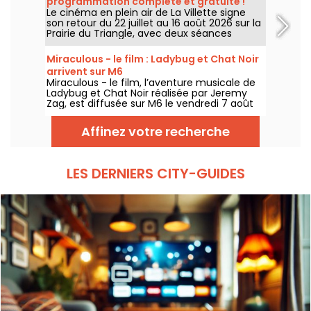
programmation complète et gratuite !
Le cinéma en plein air de La Villette signe
son retour du 22 juillet au 16 août 2026 sur la
Prairie du Triangle, avec deux séances
gratuites par jour, à 18h et 21h. Pour cette
35e édition, le festival met à l’honneur le
Miraculous - le film : Ladybug et Chat Noir
thème “L’appel de la forêt”. Découvrez la
arrivent sur M6
programmation complète et gratuite !
Miraculous - le film, l’aventure musicale de
Ladybug et Chat Noir réalisée par Jeremy
Zag, est diffusée sur M6 le vendredi 7 août
2026 à 21h05.
Affinez votre recherche
LES DERNIERS CITY-GUIDES