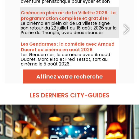
aventure préhistorique pour Ryder et son
équipe.
Cinéma en plein air de La Villette 2026 : La
programmation complète et gratuite !
Le cinéma en plein air de La Villette signe
son retour du 22 juillet au 16 août 2026 sur la
Prairie du Triangle, avec deux séances
gratuites par jour, à 18h et 21h. Pour cette
35e édition, le festival met à l’honneur le
Les Gendarmes : la comédie avec Arnaud
thème “L’appel de la forêt”. Découvrez la
Ducret au cinéma en août 2026
programmation complète et gratuite !
Les Gendarmes, la comédie avec Arnaud
Ducret, Marc Riso et Fred Testot, sort au
cinéma le 5 août 2026.
Affinez votre recherche
LES DERNIERS CITY-GUIDES