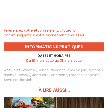
Référencez votre établissement, cliquez ici
Communiquez sur votre évènement, cliquez ici
INFORMATIONS PRATIQUES
DATES ET HORAIRES
Du 18 mars 2020 au 31 mars 2020
Mots-clés :
cinéma
,
bande-annonce
,
filles de joie
,
synopsis
,
Noémie Lvovsky
,
Annabelle Lengronne
,
Frédéric Fonteyne
,
Anne Paulicevich
À LIRE AUSSI...