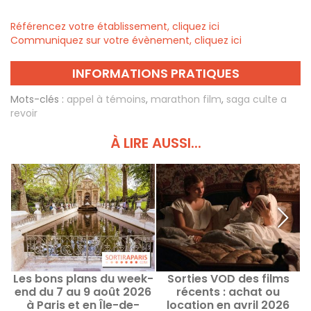
Référencez votre établissement, cliquez ici
Communiquez sur votre évènement, cliquez ici
INFORMATIONS PRATIQUES
Mots-clés :
appel à témoins
,
marathon film
,
saga culte a
revoir
À LIRE AUSSI...
Les bons plans du week-
Sorties VOD des films
end du 7 au 9 août 2026
récents : achat ou
c
à Paris et en Île-de-
location en avril 2026