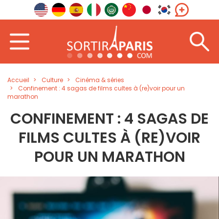
Accueil
Culture
Cinéma & séries
Confinement : 4 sagas de films cultes à (re)voir pour un
marathon
CONFINEMENT : 4 SAGAS DE
FILMS CULTES À (RE)VOIR
POUR UN MARATHON