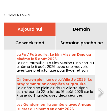
France
COMMENTAIRES
Aujourd'hui
Demain
Ce week-end
Semaine prochaine
La Pat’ Patrouille : Le film Mission Dino au
cinéma le 5 août 2026
La Pat’ Patrouille : Le film Mission Dino sort au
cinéma le 5 août 2026 avec une nouvelle
aventure préhistorique pour Ryder et son
équipe.
Cinéma en plein air de La Villette 2026 : La
programmation complète et gratuite !
Le cinéma en plein air de La Villette signe
son retour du 22 juillet au 16 août 2026 sur la
Prairie du Triangle, avec deux séances
gratuites par jour, à 18h et 21h. Pour cette
35e édition, le festival met à l’honneur le
Les Gendarmes : la comédie avec Arnaud
thème “L’appel de la forêt”. Découvrez la
Ducret au cinéma en août 2026
programmation complète et gratuite !