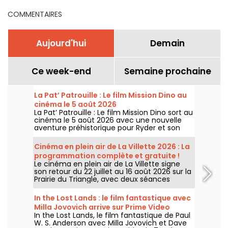
COMMENTAIRES
Aujourd'hui
Demain
Ce week-end
Semaine prochaine
La Pat’ Patrouille : Le film Mission Dino au
cinéma le 5 août 2026
La Pat’ Patrouille : Le film Mission Dino sort au
cinéma le 5 août 2026 avec une nouvelle
aventure préhistorique pour Ryder et son
équipe.
Cinéma en plein air de La Villette 2026 : La
programmation complète et gratuite !
Le cinéma en plein air de La Villette signe
son retour du 22 juillet au 16 août 2026 sur la
Prairie du Triangle, avec deux séances
gratuites par jour, à 18h et 21h. Pour cette
35e édition, le festival met à l’honneur le
In the Lost Lands : le film fantastique avec
thème “L’appel de la forêt”. Découvrez la
Milla Jovovich arrive sur Prime Video
programmation complète et gratuite !
In the Lost Lands, le film fantastique de Paul
W. S. Anderson avec Milla Jovovich et Dave