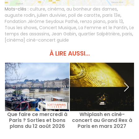
Mots-clés :
culture
,
cinéma
,
au bonheur des dames
,
auguste rodin
,
julien duvivier
,
poil de carotte
,
paris 13e
,
Fondation Jérôme Seydoux Pathé
,
renzo piano
,
paris 13
,
Tous les shows
,
Concert Musique
,
La Femme et le Pantin
,
Le
temps des assassins
,
Jean Gabin
,
quartier Salpêtrière
,
paris
,
[cinéma] ciné-concert guide
À LIRE AUSSI...
Que faire ce mercredi à
Whiplash en ciné-
Paris ? Sorties et bons
concert au Grand Rex à
plans du 12 août 2026
Paris en mars 2027