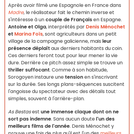
Après avoir filmé une Espagnole en France dans
Madre
, le réalisateur fait le chemin inverse et
s'intéresse à un
couple de Français
en Espagne.
Antoine et Olga
, interprétés par
Denis Ménochet
et
Marina Foïs
, sont agriculteurs dans un petit
village de la campagne galicienne, mais
leur
présence déplaît
aux derniers habitants du coin.
Ces derniers feront tout pour leur mener la vie
dure. Derrière ce pitch assez simple se trouve un
thriller suffocant
. Comme à son habitude,
Sorogoyen instaure une
tension
en s'inscrivant
sur la durée. Ses longs plans-séquences suscitent
l'angoisse du spectateur avec des détails tout
simples, souvent à l'arrière-plan.
As Bestas
est
une immense claque dont on ne
sort pas indemne
. Sans aucun doute
l'un des
meilleurs films de l'année
. Denis Ménochet y
prouve une fois de plus qu'il est l'un des
meilleurs