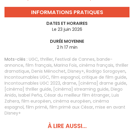
INFORMATIONS PRATIQUES
DATES ET HORAIRES
Le 23 juin 2026
DURÉE MOYENNE
2 h 17 min
Mots-clés :
UGC
,
thriller
,
Festival de Cannes
,
bande-
annonce
,
film français
,
Marina Foïs
,
cinéma français
,
thriller
dramatique
,
Denis Ménochet
,
Disney+
,
Rodrigo Sorogoyen
,
Incontournables UGC
,
film espagnol
,
critique de film guide
,
Incontournables UGC 2023
,
drame
,
[cinéma] drame guide
,
[cinéma] thriller guide
,
[cinéma] streaming guide
,
Diego
Anido
,
Isabel Peña
,
César du meilleur film étranger
,
Luis
Zahera
,
film européen
,
cinéma européen
,
cinéma
espagnol
,
film primé
,
film primé aux César
,
mise en avant
Disney+
À LIRE AUSSI...