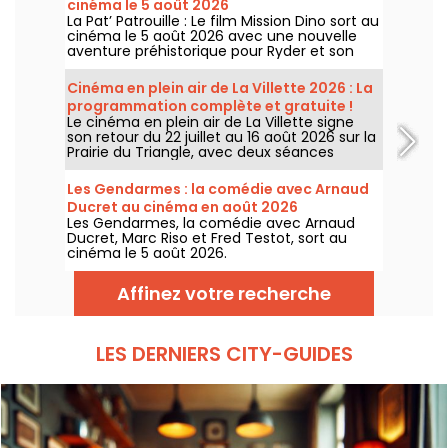
cinéma le 5 août 2026
La Pat’ Patrouille : Le film Mission Dino sort au
cinéma le 5 août 2026 avec une nouvelle
aventure préhistorique pour Ryder et son
équipe.
Cinéma en plein air de La Villette 2026 : La
programmation complète et gratuite !
Le cinéma en plein air de La Villette signe
son retour du 22 juillet au 16 août 2026 sur la
Prairie du Triangle, avec deux séances
gratuites par jour, à 18h et 21h. Pour cette
35e édition, le festival met à l’honneur le
Les Gendarmes : la comédie avec Arnaud
thème “L’appel de la forêt”. Découvrez la
Ducret au cinéma en août 2026
programmation complète et gratuite !
Les Gendarmes, la comédie avec Arnaud
Ducret, Marc Riso et Fred Testot, sort au
cinéma le 5 août 2026.
Affinez votre recherche
LES DERNIERS CITY-GUIDES