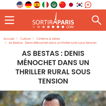
Accueil
Culture
Cinéma & séries
As Bestas : Denis Ménochet dans un thriller rural sous tension
AS BESTAS : DENIS
MÉNOCHET DANS UN
THRILLER RURAL SOUS
TENSION