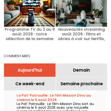
Programme TV du 3 au 9
Nouveautés streaming
F
août 2026 : notre
août 2026 : films et
2
sélection de la semaine
séries à voir sur Netflix,
Disney+, Prime Video
COMMENTAIRES
Aujourd'hui
Demain
Ce week-end
Semaine prochaine
La Pat’ Patrouille : Le film Mission Dino au
cinéma le 5 août 2026
La Pat’ Patrouille : Le film Mission Dino sort au
cinéma le 5 août 2026 avec une nouvelle