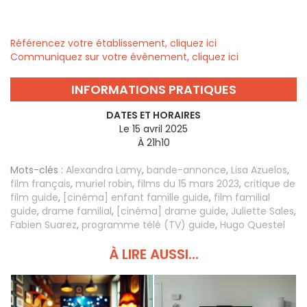
Référencez votre établissement, cliquez ici
Communiquez sur votre évènement, cliquez ici
INFORMATIONS PRATIQUES
DATES ET HORAIRES
Le 15 avril 2025
À 21h10
Mots-clés :
Alexandra Lamy
,
bande-annonce
,
Lisa Azuelos
,
film français
,
muriel robin
,
films du 15 mars 2023
,
critique de
film guide
,
[cinéma] enfant famille guide
,
film familial
guide
,
drame familial
,
[cinéma] drame guide
,
Juliette Sales
,
Fabien Suarez
,
programme télé (TV) guide
,
Hugo Questel
À LIRE AUSSI...