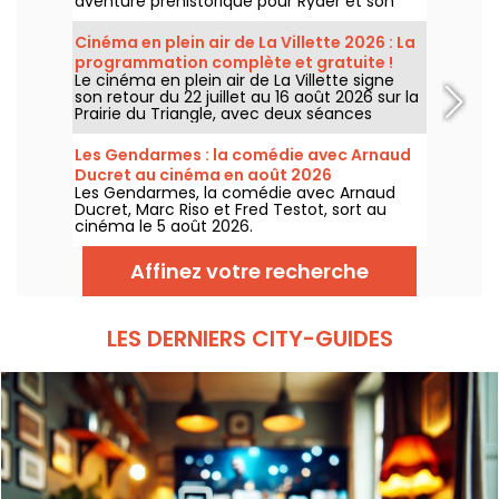
aventure préhistorique pour Ryder et son
équipe.
Cinéma en plein air de La Villette 2026 : La
programmation complète et gratuite !
Le cinéma en plein air de La Villette signe
son retour du 22 juillet au 16 août 2026 sur la
Prairie du Triangle, avec deux séances
gratuites par jour, à 18h et 21h. Pour cette
35e édition, le festival met à l’honneur le
Les Gendarmes : la comédie avec Arnaud
thème “L’appel de la forêt”. Découvrez la
Ducret au cinéma en août 2026
programmation complète et gratuite !
Les Gendarmes, la comédie avec Arnaud
Ducret, Marc Riso et Fred Testot, sort au
cinéma le 5 août 2026.
Affinez votre recherche
LES DERNIERS CITY-GUIDES