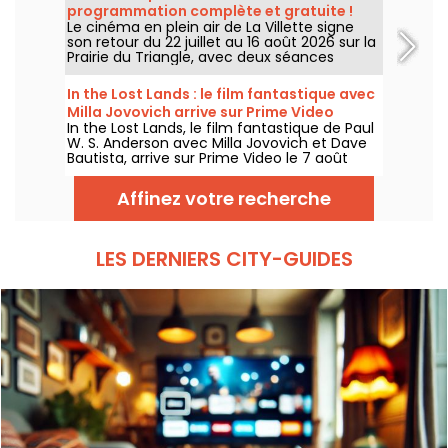
programmation complète et gratuite !
Le cinéma en plein air de La Villette signe
son retour du 22 juillet au 16 août 2026 sur la
Prairie du Triangle, avec deux séances
gratuites par jour, à 18h et 21h. Pour cette
35e édition, le festival met à l’honneur le
In the Lost Lands : le film fantastique avec
thème “L’appel de la forêt”. Découvrez la
Milla Jovovich arrive sur Prime Video
programmation complète et gratuite !
In the Lost Lands, le film fantastique de Paul
W. S. Anderson avec Milla Jovovich et Dave
Bautista, arrive sur Prime Video le 7 août
2026.
Affinez votre recherche
LES DERNIERS CITY-GUIDES