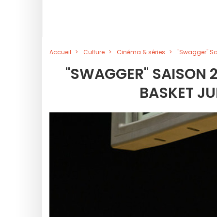
Accueil
Culture
Cinéma & séries
"Swagger" Sai
"SWAGGER" SAISON 2 
BASKET JU