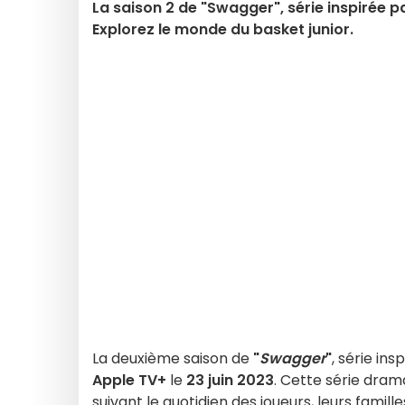
La saison 2 de "Swagger", série inspirée pa
Explorez le monde du basket junior.
La deuxième saison de
"
Swagger
"
, série in
Apple TV+
le
23 juin 2023
. Cette série dram
suivant le quotidien des joueurs, leurs famill