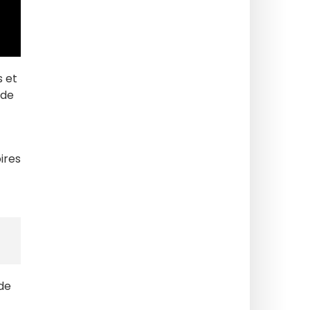
s et
 de
ires
 de