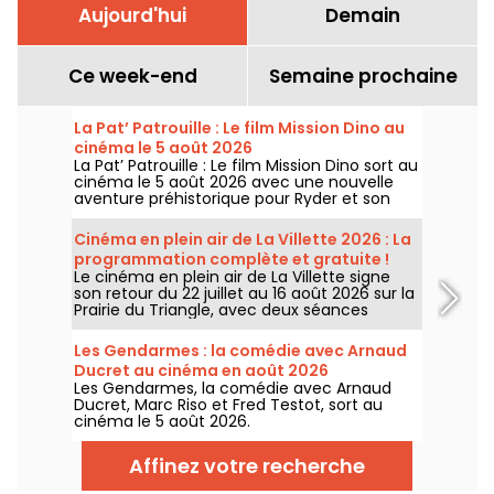
Aujourd'hui
Demain
Ce week-end
Semaine prochaine
La Pat’ Patrouille : Le film Mission Dino au
cinéma le 5 août 2026
La Pat’ Patrouille : Le film Mission Dino sort au
cinéma le 5 août 2026 avec une nouvelle
aventure préhistorique pour Ryder et son
équipe.
Cinéma en plein air de La Villette 2026 : La
programmation complète et gratuite !
Le cinéma en plein air de La Villette signe
son retour du 22 juillet au 16 août 2026 sur la
Prairie du Triangle, avec deux séances
gratuites par jour, à 18h et 21h. Pour cette
35e édition, le festival met à l’honneur le
Les Gendarmes : la comédie avec Arnaud
thème “L’appel de la forêt”. Découvrez la
Ducret au cinéma en août 2026
programmation complète et gratuite !
Les Gendarmes, la comédie avec Arnaud
Ducret, Marc Riso et Fred Testot, sort au
cinéma le 5 août 2026.
Affinez votre recherche