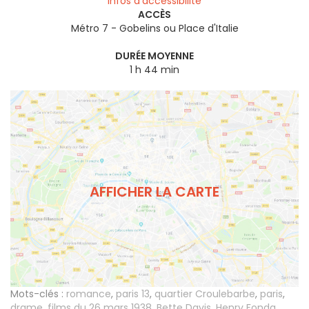
Infos d’accessibilité
ACCÈS
Métro 7 - Gobelins ou Place d'Italie
DURÉE MOYENNE
1 h 44 min
AFFICHER LA CARTE
Mots-clés :
romance
,
paris 13
,
quartier Croulebarbe
,
paris
,
drame
,
films du 26 mars 1938
,
Bette Davis
,
Henry Fonda
,