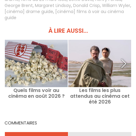
George Brent
,
Margaret Lindsay
,
Donald Crisp
,
William Wyler
,
[cinéma] drame guide
,
[cinéma] films à voir au cinéma
guide
À LIRE AUSSI...
Quels films voir au
Les films les plus
D
cinéma en août 2026 ?
attendus au cinéma cet
e
été 2026
COMMENTAIRES