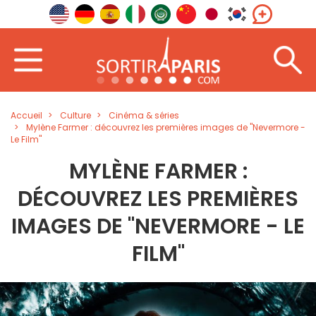
Accueil
Culture
Cinéma & séries
Mylène Farmer : découvrez les premières images de "Nevermore -
Le Film"
MYLÈNE FARMER :
DÉCOUVREZ LES PREMIÈRES
IMAGES DE "NEVERMORE - LE
FILM"