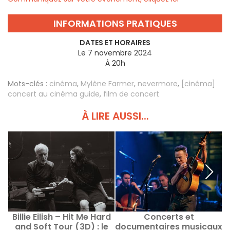
INFORMATIONS PRATIQUES
DATES ET HORAIRES
Le 7 novembre 2024
À 20h
Mots-clés :
cinéma
,
Mylène Farmer
,
nevermore
,
[cinéma]
concert au cinéma guide
,
film de concert
À LIRE AUSSI...
Billie Eilish – Hit Me Hard
Concerts et
L
and Soft Tour (3D) : le
documentaires musicaux