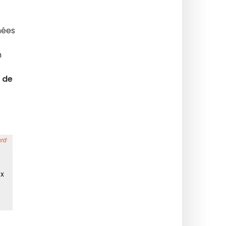
nées
n
 de