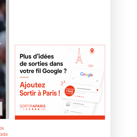
>
ax
nada