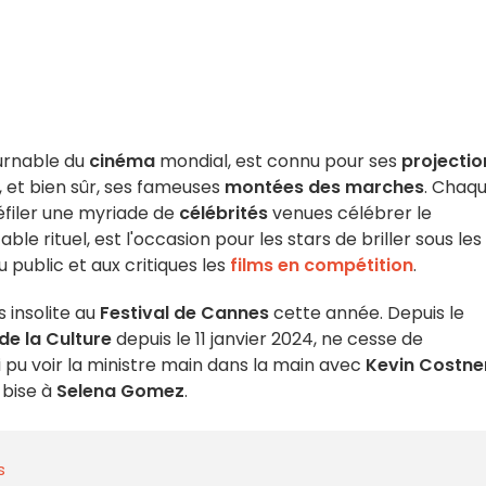
urnable du
cinéma
mondial, est connu pour ses
projectio
 et bien sûr, ses fameuses
montées des marches
. Chaq
éfiler une myriade de
célébrités
venues célébrer le
le rituel, est l'occasion pour les stars de briller sous les
 public et aux critiques les
films en compétition
.
 insolite au
Festival de Cannes
cette année. Depuis le
de la Culture
depuis le 11 janvier 2024, ne cesse de
si pu voir la ministre main dans la main avec
Kevin Costne
 bise à
Selena Gomez
.
s