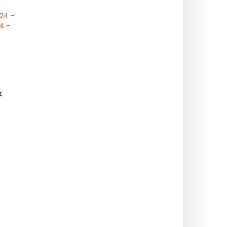
n
24 -
4 -
k