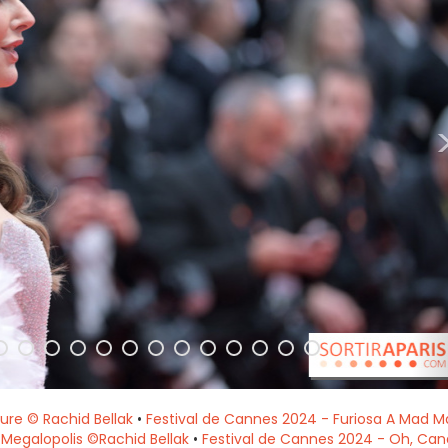
ure © Rachid Bellak
•
Festival de Cannes 2024 - Furiosa A Mad M
 Megalopolis ©Rachid Bellak
•
Festival de Cannes 2024 - Oh, Ca