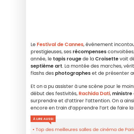
Le
Festival de Cannes
, événement inconto
prestigieuses, ses
récompenses
convoitées,
année, le
tapis rouge
de la
Croisette
voit d
septième art
. La montée des marches, véritab
flashs des
photographes
et de présenter au
Et on a pu assister à une scène pour le moins
début des festivités,
Rachida Dati
,
ministre 
surprendre et d’attirer l’attention. On a ain
encore en train d’apprendre l’art de faire la
À LIRE AUSSI
Top des meilleures salles de cinéma de Pari