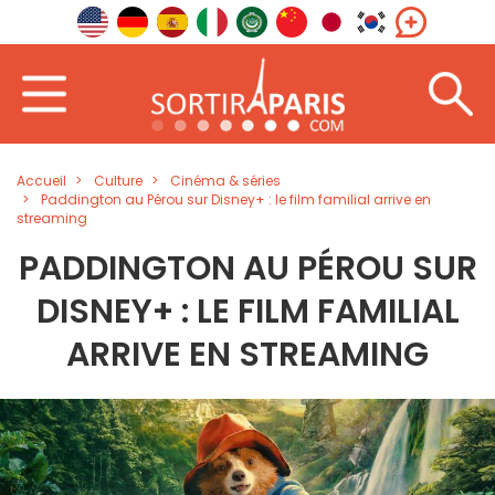
Accueil
Culture
Cinéma & séries
Paddington au Pérou sur Disney+ : le film familial arrive en
streaming
PADDINGTON AU PÉROU SUR
DISNEY+ : LE FILM FAMILIAL
ARRIVE EN STREAMING