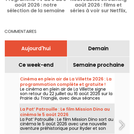
août 2026 : notre
août 2026 : films et
2
sélection de la semaine
séries à voir sur Netflix,
Disney+, Prime Video
COMMENTAIRES
Aujourd'hui
Demain
Ce week-end
Semaine prochaine
Cinéma en plein air de La Villette 2026 : La
programmation complète et gratuite !
Le cinéma en plein air de La Villette signe
son retour du 22 juillet au 16 août 2026 sur la
Prairie du Triangle, avec deux séances
gratuites par jour, à 18h et 21h. Pour cette
35e édition, le festival met à l’honneur le
La Pat’ Patrouille : Le film Mission Dino au
thème “L’appel de la forêt”. Découvrez la
cinéma le 5 août 2026
programmation complète et gratuite !
La Pat’ Patrouille : Le film Mission Dino sort au
cinéma le 5 août 2026 avec une nouvelle
aventure préhistorique pour Ryder et son
équipe.