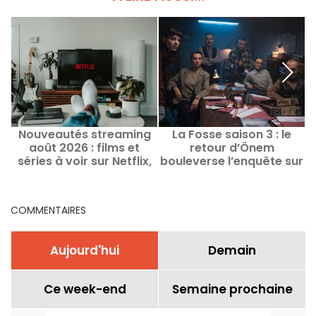
Nouveautés streaming
La Fosse saison 3 : le
août 2026 : films et
retour d’Önem
f
séries à voir sur Netflix,
bouleverse l’enquête sur
Disney+, Prime Video
Netflix
COMMENTAIRES
Aujourd'hui
Demain
Ce week-end
Semaine prochaine