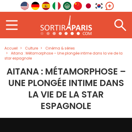
Accueil
Culture
Cinéma & séries
Aitana : Métamorphose – Une plongée intime dans la vie de la
star espagnole
AITANA : MÉTAMORPHOSE –
UNE PLONGÉE INTIME DANS
LA VIE DE LA STAR
ESPAGNOLE