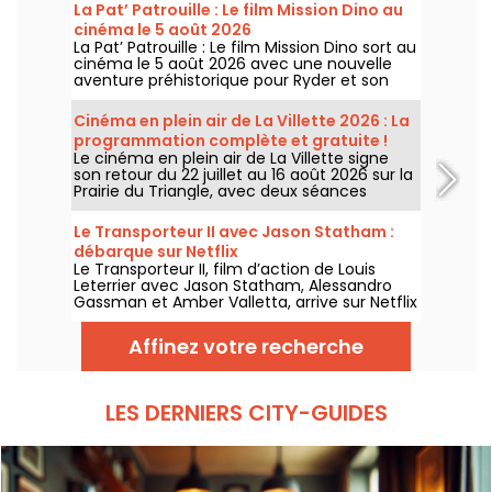
La Pat’ Patrouille : Le film Mission Dino au
cinéma le 5 août 2026
La Pat’ Patrouille : Le film Mission Dino sort au
cinéma le 5 août 2026 avec une nouvelle
aventure préhistorique pour Ryder et son
équipe.
Cinéma en plein air de La Villette 2026 : La
programmation complète et gratuite !
Le cinéma en plein air de La Villette signe
son retour du 22 juillet au 16 août 2026 sur la
Prairie du Triangle, avec deux séances
gratuites par jour, à 18h et 21h. Pour cette
35e édition, le festival met à l’honneur le
Le Transporteur II avec Jason Statham :
thème “L’appel de la forêt”. Découvrez la
débarque sur Netflix
programmation complète et gratuite !
Le Transporteur II, film d’action de Louis
Leterrier avec Jason Statham, Alessandro
Gassman et Amber Valletta, arrive sur Netflix
le 29 juillet 2026.
Affinez votre recherche
LES DERNIERS CITY-GUIDES